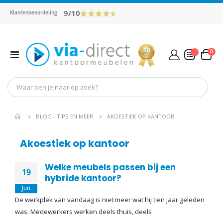
9/10
Klantenbeoordeling
pro
0
Toggle
Cart
Nav
Mijn Offerte
BLOG - TIPS EN MEER
AKOESTIEK OP KANTOOR
Akoestiek op kantoor
Welke meubels passen bij een
19
hybride kantoor?
Jun
De werkplek van vandaag is niet meer wat hij tien jaar geleden
was. Medewerkers werken deels thuis, deels