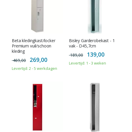
Beta kledingkast/locker
Bisley Garderobekast - 1
Premium vuil/schoon
vak - D45,7cm
kleding
Special
139,00
189,00
Price
Special
269,00
469,00
Price
Levertijd: 1 - 3 weken
Levertijd: 2 - 5 werkdagen