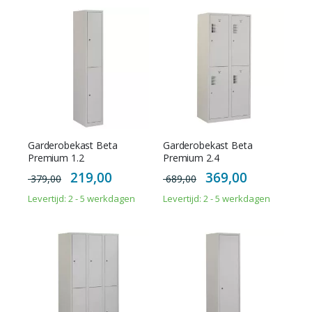
Garderobekast Beta
Garderobekast Beta
Premium 1.2
Premium 2.4
Special
Special
219,00
369,00
379,00
689,00
Price
Price
Levertijd: 2 - 5 werkdagen
Levertijd: 2 - 5 werkdagen