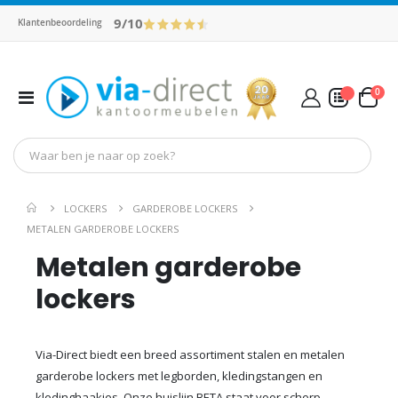
9/10
Klantenbeoordeling
pro
0
Toggle
Cart
Nav
Mijn Offerte
LOCKERS
GARDEROBE LOCKERS
METALEN GARDEROBE LOCKERS
Metalen garderobe
lockers
Via-Direct biedt een breed assortiment stalen en metalen
garderobe lockers met legborden, kledingstangen en
kledinghaakjes. Onze huislijn BETA staat voor scherp