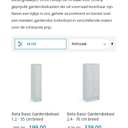
geprijsde garderobekasten die uit voorraad leverbaar zijn.
Neem een kijkje in ons gehele assortiment en bestel snel
een metalen garderobe lockerkast in verschillende maten
voor de scherpste prijs.
Van
FILTER
hoog
naar
laag
sorteren
Beta Basic Garderobekast
Beta Basic Garderobekast
1.2 - 35 cm breed
2.4 - 70 cm breed
Special
Special
199,00
339,00
299,00
529,00