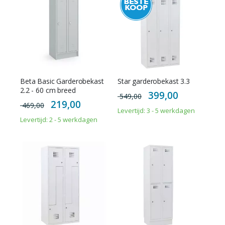
Beta Basic Garderobekast
Star garderobekast 3.3
2.2 - 60 cm breed
Special
399,00
549,00
Price
Special
219,00
469,00
Price
Levertijd: 3 - 5 werkdagen
Levertijd: 2 - 5 werkdagen