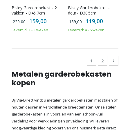
Bisley Garderobekast - 2
Bisley Garderobekast - 1
vakken - D45,7cm
deur - D30.5cm
Special
Special
159,00
119,00
229,00
159,00
Price
Price
Levertijd: 1 - 3 weken
Levertijd: 4 - 6 weken
Pagina
U lees momenteel
Pagina
Pagina
Doorga
1
2
Metalen garderobekasten
kopen
Bij Via-Direct vindt u metalen garderobekasten met stalen of
houten deuren in verschillende breedtematen. Onze stalen
garderobekasten zijn voorzien van een schoon-vuil
verdeling voor werkkleding en privékleding. Wij leveren
hoogwaardige kledinglockers van ons huismerk Beta direct