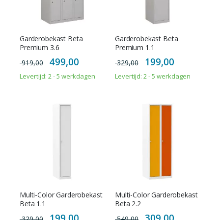
Garderobekast Beta
Garderobekast Beta
Premium 3.6
Premium 1.1
Special
Special
499,00
199,00
919,00
329,00
Price
Price
Levertijd: 2 - 5 werkdagen
Levertijd: 2 - 5 werkdagen
Multi-Color Garderobekast
Multi-Color Garderobekast
Beta 1.1
Beta 2.2
Special
Special
199,00
309,00
329,00
549,00
Price
Price