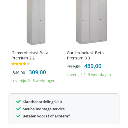
Garderobekast Beta
Garderobekast Beta
Premium 2.2
Premium 3.3
Special
439,00
Waardering:
799,00
Price
80%
Special
309,00
549,00
Price
Levertijd: 2 - 5 werkdagen
Levertijd: 2 - 5 werkdagen
Klantbeoordeling 9/10
Meubelmontage service
Betalen vooraf of achteraf