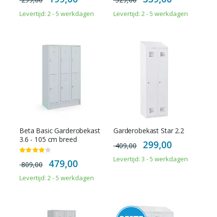
Price
Price
Levertijd: 2 - 5 werkdagen
Levertijd: 2 - 5 werkdagen
Beta Basic Garderobekast
Garderobekast Star 2.2
3.6 - 105 cm breed
Special
299,00
409,00
Price
Waardering:
80%
Levertijd: 3 - 5 werkdagen
Special
479,00
809,00
Price
Levertijd: 2 - 5 werkdagen