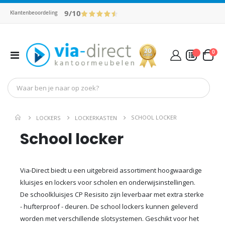
9/10
Klantenbeoordeling
pro
0
Toggle
Cart
Nav
Mijn Offerte
SCHOOL LOCKER
LOCKERS
LOCKERKASTEN
School locker
Via-Direct biedt u een uitgebreid assortiment hoogwaardige
kluisjes en lockers voor scholen en onderwijsinstellingen.
De schoolkluisjes CP Resisito zijn leverbaar met extra sterke
- hufterproof - deuren. De school lockers kunnen geleverd
worden met verschillende slotsystemen. Geschikt voor het