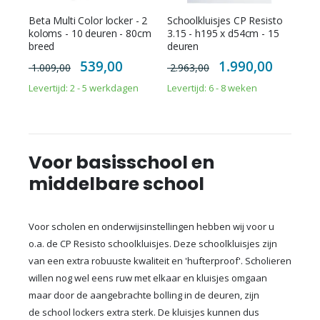
Beta Multi Color locker - 2
Schoolkluisjes CP Resisto
koloms - 10 deuren - 80cm
3.15 - h195 x d54cm - 15
breed
deuren
Special
Special
539,00
1.990,00
1.009,00
2.963,00
Price
Price
Levertijd: 2 - 5 werkdagen
Levertijd: 6 - 8 weken
Voor basisschool en
middelbare school
Voor scholen en onderwijsinstellingen hebben wij voor u
o.a. de CP Resisto schoolkluisjes. Deze schoolkluisjes zijn
van een extra robuuste kwaliteit en 'hufterproof'. Scholieren
willen nog wel eens ruw met elkaar en kluisjes omgaan
maar door de aangebrachte bolling in de deuren, zijn
de school lockers extra sterk. De kluisjes kunnen dus