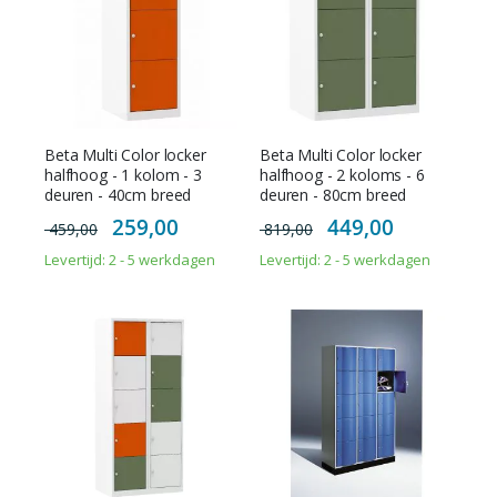
Beta Multi Color locker
Beta Multi Color locker
halfhoog - 1 kolom - 3
halfhoog - 2 koloms - 6
deuren - 40cm breed
deuren - 80cm breed
Special
Special
259,00
449,00
459,00
819,00
Price
Price
Levertijd: 2 - 5 werkdagen
Levertijd: 2 - 5 werkdagen