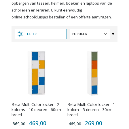
opbergen van tassen, helmen, boeken en laptops van de
scholieren en leraren. U kunt eenvoudig
online schoolkluisjes bestellen of een offerte aanvragen.
Van
FILTER
hoog
naar
laag
sorteren
Beta Multi Color locker - 2
Beta Multi Color locker - 1
koloms - 10 deuren - 60cm
kolom - 5 deuren - 30cm
breed
breed
Special
Special
469,00
269,00
869,00
469,00
Price
Price