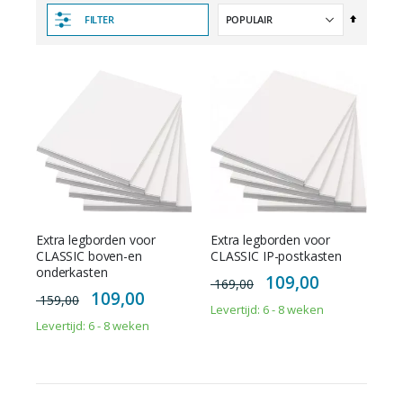
Van
FILTER
hoog
naar
laag
sorteren
Extra legborden voor
Extra legborden voor
CLASSIC boven-en
CLASSIC IP-postkasten
onderkasten
Special
109,00
169,00
Price
Special
109,00
159,00
Price
Levertijd: 6 - 8 weken
Levertijd: 6 - 8 weken