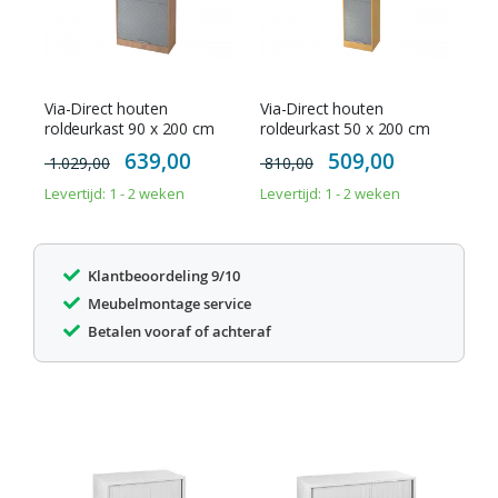
Via-Direct houten
Via-Direct houten
roldeurkast 90 x 200 cm
roldeurkast 50 x 200 cm
Special
Special
639,00
509,00
1.029,00
810,00
Price
Price
Levertijd: 1 - 2 weken
Levertijd: 1 - 2 weken
Klantbeoordeling 9/10
Meubelmontage service
Betalen vooraf of achteraf