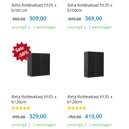
Beta Roldeurkast h105 x
Beta Roldeurkast h135 x
b100 cm
b100cm
Special
Special
309,00
369,00
569,00
699,00
Price
Price
Levertijd: 2 - 5 werkdagen
Levertijd: 2 - 5 werkdagen
Beta Roldeurkast h105 x
Beta Roldeurkast h135 x
b120cm
b120cm
Waardering:
Waardering:
100%
100%
Special
Special
329,00
419,00
599,00
759,00
Price
Price
Levertijd: 2 - 5 werkdagen
Levertijd: 2 - 5 werkdagen