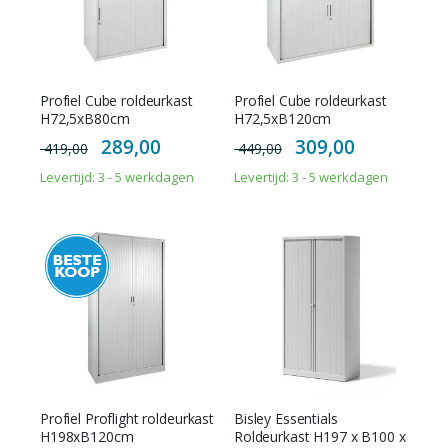
Profiel Cube roldeurkast
Profiel Cube roldeurkast
H72,5xB80cm
H72,5xB120cm
Special
Special
289,00
309,00
419,00
449,00
Price
Price
Levertijd: 3 - 5 werkdagen
Levertijd: 3 - 5 werkdagen
Profiel Proflight roldeurkast
Bisley Essentials
H198xB120cm
Roldeurkast H197 x B100 x