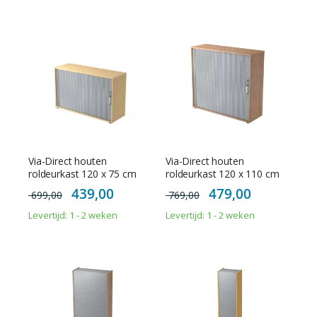
Via-Direct houten
Via-Direct houten
roldeurkast 120 x 75 cm
roldeurkast 120 x 110 cm
Special
Special
439,00
479,00
699,00
769,00
Price
Price
Levertijd: 1 - 2 weken
Levertijd: 1 - 2 weken