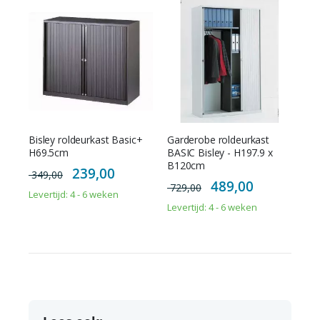
Bisley roldeurkast Basic+
Garderobe roldeurkast
H69.5cm
BASIC Bisley - H197.9 x
B120cm
Special
239,00
349,00
Price
Special
489,00
729,00
Price
Levertijd: 4 - 6 weken
Levertijd: 4 - 6 weken