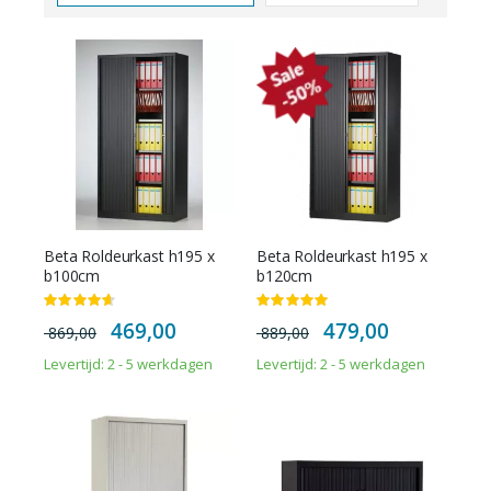
hoog
naar
laag
sorteren
Beta Roldeurkast h195 x
Beta Roldeurkast h195 x
b100cm
b120cm
Waardering:
Waardering:
93%
100%
Special
Special
469,00
479,00
869,00
889,00
Price
Price
Levertijd: 2 - 5 werkdagen
Levertijd: 2 - 5 werkdagen