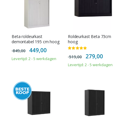
Beta roldeurkast
Roldeurkast Beta 73cm
demontabel 195 cm hoog
hoog
Special
449,00
Waardering:
849,00
Price
100%
Special
279,00
519,00
Price
Levertijd: 2 - 5 werkdagen
Levertijd: 2 - 5 werkdagen