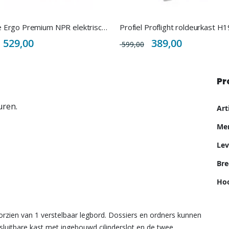
Ergonice Ergo Premium NPR elektrisch zit-sta bureau extra sterk
Special
Special
529,00
389,00
599,00
Price
Price
Pr
Me
uren.
Ar
inf
Me
Lev
Bre
Hoo
rzien van 1 verstelbaar legbord. Dossiers en ordners kunnen
sluitbare kast met ingebouwd cilinderslot en de twee