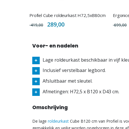
Profiel Cube roldeurkast H72,5xB80cm
Special
289,00
419,00
699,00
Price
Voor- en nadelen
Lage roldeurkast beschikbaar in vijf kle
Inclusief verstelbaar legbord.
Afsluitbaar met sleutel.
Afmetingen: H72,5 x B120 x D43 cm.
Omschrijving
De lage
roldeurkast
Cube B120 cm van Profiel is voo
gemakkelijk en veilig worden opgeborgen in deze af