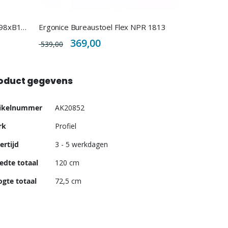
Profiel Proflight roldeurkast H198xB120cm
Ergonice Bureaustoel Flex NPR 1813
Special
369,00
539,00
Price
oduct gegevens
er
tikelnummer
AK20852
ormatie
rk
Profiel
ertijd
3 - 5 werkdagen
edte totaal
120 cm
gte totaal
72,5 cm