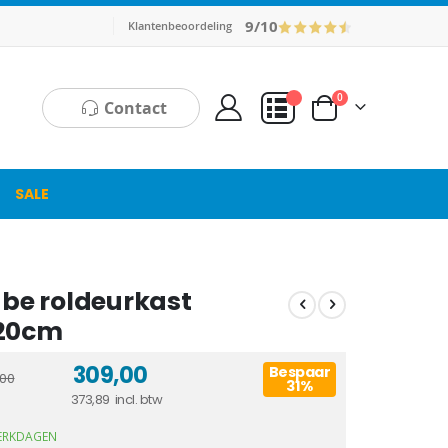
9/10
Klantenbeoordeling
producten
0
Contact
Cart
Mijn Offerte
SALE
ube roldeurkast
120cm
309,00
Bespaar
00
31%
373,89
WERKDAGEN