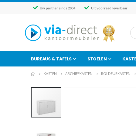
Uw partner sinds 2004
Uit voorraad leverbaar
BUREAUS & TAFELS
STOELEN
KAST
KASTEN
ARCHIEFKASTEN
ROLDEURKASTEN
Ga
naar
het
einde
van
de
afbeeldingen-