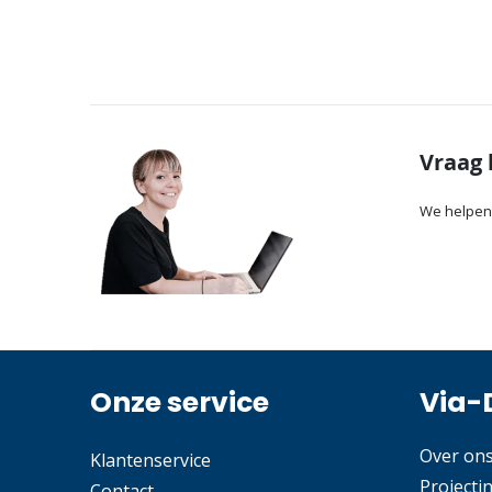
Vraag 
We helpen
Onze service
Via-
Over on
Klantenservice
Projecti
Contact