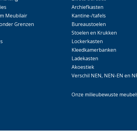
ies
Archiefkasten
m Meubilair
Kantine-/tafels
Zonder Grenzen
Bureaustoelen
Stoelen en Krukken
es
Lockerkasten
Kleedkamerbanken
Ladekasten
Akoestiek
Verschil NEN, NEN-EN en N
Onze milieubewuste meubel