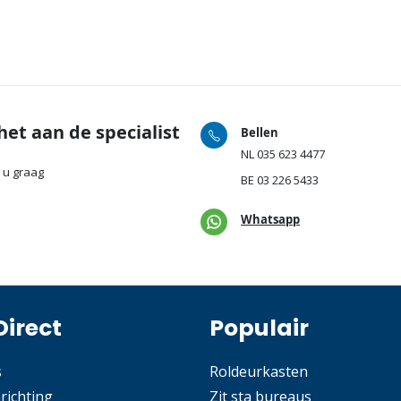
het aan de specialist
Bellen
NL
035 623 4477
 u graag
BE
03 226 5433
Whatsapp
Direct
Populair
s
Roldeurkasten
nrichting
Zit sta bureaus