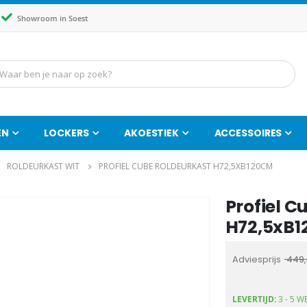
Showroom in Soest
EN
LOCKERS
AKOESTIEK
ACCESSOIRES
ROLDEURKAST WIT
PROFIEL CUBE ROLDEURKAST H72,5XB120CM
Profiel C
Ga
naar
H72,5xB
het
begin
Adviesprijs
449,
van
de
LEVERTIJD:
3 - 5 
afbeeldingen-