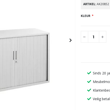
gallerij
ARTIKEL
AK20852
KLEUR
Sinds 20 j
Meubelmon
Klantenbeo
Veilig beta