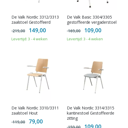
De Valk Nordic 3312/3313
De Valk Basic 3304/3305
zaalstoel Gestoffeerd
gestoffeerde vergaderstoel
Special
Special
149,00
109,00
219,00
169,00
Price
Price
Levertijd: 3 - 4 weken
Levertijd: 3 - 4 weken
De Valk Nordic 3310/3311
De Valk Nordic 3314/3315
zaalstoel Hout
kantinestoel Gestoffeerde
zitting
Special
79,00
119,00
Price
Special
109,00
159,00
Price