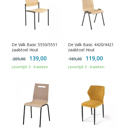
De Valk Basic 5550/5551
De Valk Basic 4420/4421
zaalstoel Hout
zaalstoel Hout
Special
Special
139,00
119,00
209,00
169,00
Price
Price
Levertijd: 3 - 4 weken
Levertijd: 3 - 4 weken