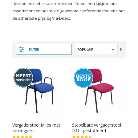
de stoelen met elkaar verbinden. Neem een kijkje in ons
assortiment en bestel de gewenste conferentiestoelen voor
de scherpste prijs bij Via-Direct.
Van
FILTER
hoog
naar
laag
sorteren
Vergaderstoel Milos met
Stapelbare vergaderstoel
armleggers
ISO - gestoffeerd