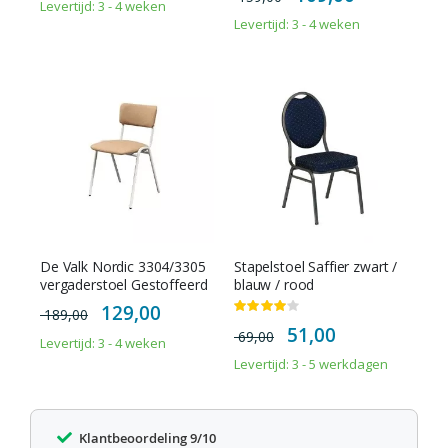
Levertijd: 3 - 4 weken
Levertijd: 3 - 4 weken
De Valk Nordic 3304/3305
Stapelstoel Saffier zwart /
vergaderstoel Gestoffeerd
blauw / rood
Special
129,00
Waardering:
189,00
Price
80%
Special
51,00
69,00
Price
Levertijd: 3 - 4 weken
Levertijd: 3 - 5 werkdagen
Klantbeoordeling 9/10