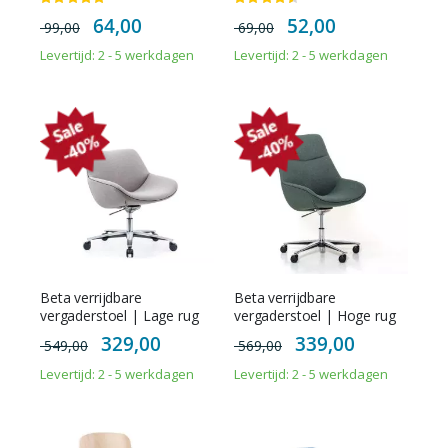
Waardering:
Waardering:
95%
90%
Special
Special
64,00
52,00
99,00
69,00
Price
Price
Levertijd: 2 - 5 werkdagen
Levertijd: 2 - 5 werkdagen
Beta verrijdbare
Beta verrijdbare
vergaderstoel | Lage rug
vergaderstoel | Hoge rug
Special
Special
329,00
339,00
549,00
569,00
Price
Price
Levertijd: 2 - 5 werkdagen
Levertijd: 2 - 5 werkdagen