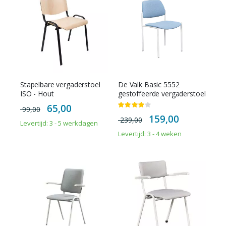
Stapelbare vergaderstoel
De Valk Basic 5552
ISO - Hout
gestoffeerde vergaderstoel
Special
65,00
Waardering:
99,00
Price
80%
Special
159,00
239,00
Price
Levertijd: 3 - 5 werkdagen
Levertijd: 3 - 4 weken