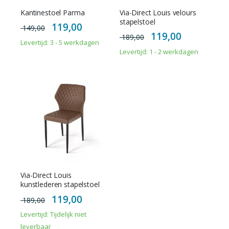
Kantinestoel Parma
Via-Direct Louis velours
stapelstoel
Special
119,00
149,00
Price
Special
119,00
189,00
Price
Levertijd: 3 - 5 werkdagen
Levertijd: 1 - 2 werkdagen
Via-Direct Louis
kunstlederen stapelstoel
Special
119,00
189,00
Price
Levertijd: Tijdelijk niet
leverbaar