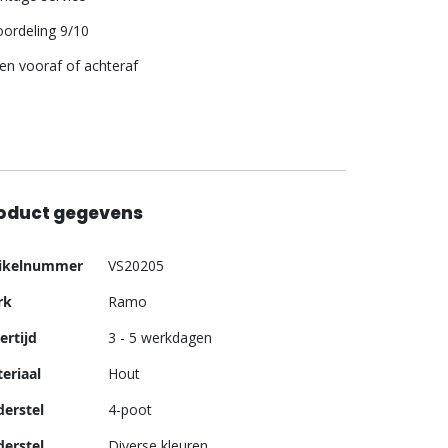
ordeling 9/10
len vooraf of achteraf
oduct gegevens
er
tikelnummer
VS20205
ormatie
rk
Ramo
ertijd
3 - 5 werkdagen
eriaal
Hout
erstel
4-poot
erstel
Diverse kleuren