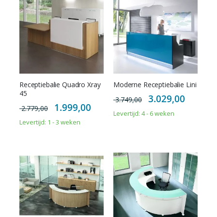
Receptiebalie Quadro Xray
Moderne Receptiebalie Lini
45
Special
3.029,00
3.749,00
Price
Special
1.999,00
2.779,00
Price
Levertijd: 4 - 6 weken
Levertijd: 1 - 3 weken