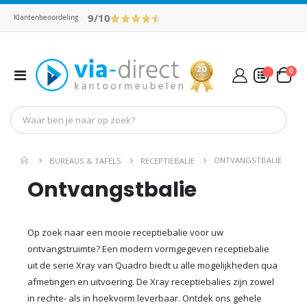
9/10
Klantenbeoordeling
pro
0
Toggle
Cart
Nav
Mijn Offerte
ONTVANGSTBALIE
BUREAUS & TAFELS
RECEPTIEBALIE
Ontvangstbalie
Op zoek naar een mooie receptiebalie voor uw
ontvangstruimte? Een modern vormgegeven receptiebalie
uit de serie Xray van Quadro biedt u alle mogelijkheden qua
afmetingen en uitvoering. De Xray receptiebalies zijn zowel
in rechte- als in hoekvorm leverbaar. Ontdek ons gehele