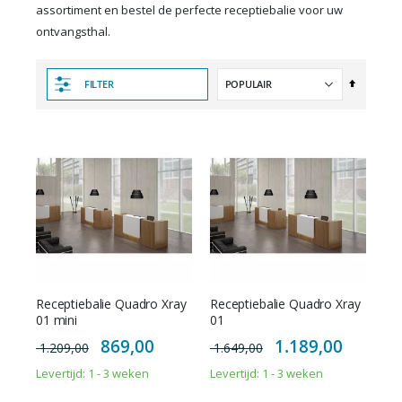
assortiment en bestel de perfecte receptiebalie voor uw
ontvangsthal.
Van
FILTER
hoog
naar
laag
sorteren
Receptiebalie Quadro Xray
Receptiebalie Quadro Xray
01 mini
01
Special
Special
869,00
1.189,00
1.209,00
1.649,00
Price
Price
Levertijd: 1 - 3 weken
Levertijd: 1 - 3 weken