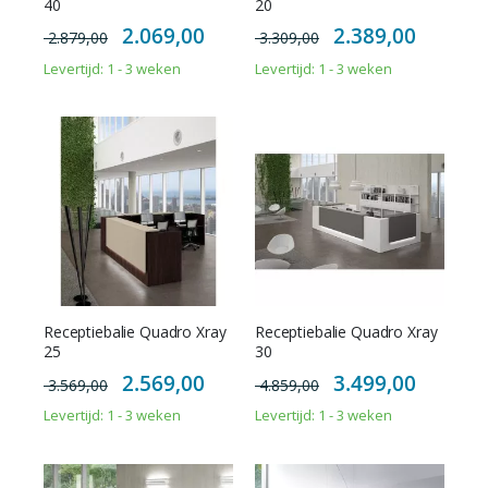
40
20
Special
Special
2.069,00
2.389,00
2.879,00
3.309,00
Price
Price
Levertijd: 1 - 3 weken
Levertijd: 1 - 3 weken
Receptiebalie Quadro Xray
Receptiebalie Quadro Xray
25
30
Special
Special
2.569,00
3.499,00
3.569,00
4.859,00
Price
Price
Levertijd: 1 - 3 weken
Levertijd: 1 - 3 weken