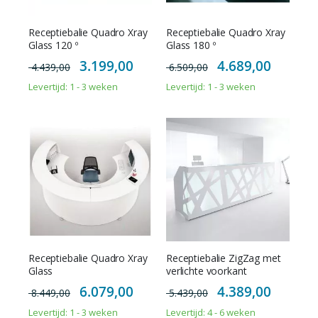
Receptiebalie Quadro Xray
Receptiebalie Quadro Xray
Glass 120 º
Glass 180 º
Special
Special
3.199,00
4.689,00
4.439,00
6.509,00
Price
Price
Levertijd: 1 - 3 weken
Levertijd: 1 - 3 weken
Receptiebalie Quadro Xray
Receptiebalie ZigZag met
Glass
verlichte voorkant
Special
Special
6.079,00
4.389,00
8.449,00
5.439,00
Price
Price
Levertijd: 1 - 3 weken
Levertijd: 4 - 6 weken