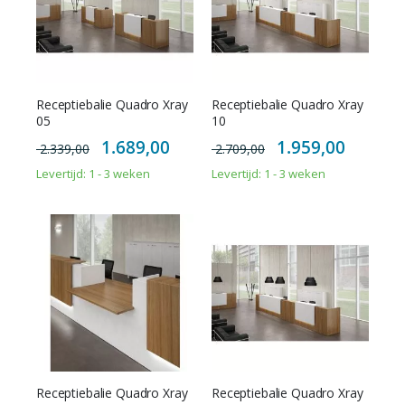
Receptiebalie Quadro Xray
Receptiebalie Quadro Xray
05
10
Special
Special
1.689,00
1.959,00
2.339,00
2.709,00
Price
Price
Levertijd: 1 - 3 weken
Levertijd: 1 - 3 weken
Receptiebalie Quadro Xray
Receptiebalie Quadro Xray