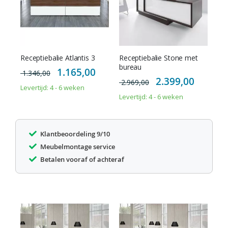
Receptiebalie Atlantis 3
Receptiebalie Stone met
bureau
Special
1.165,00
1.346,00
Price
Special
2.399,00
2.969,00
Price
Levertijd: 4 - 6 weken
Levertijd: 4 - 6 weken
Klantbeoordeling 9/10
Meubelmontage service
Betalen vooraf of achteraf