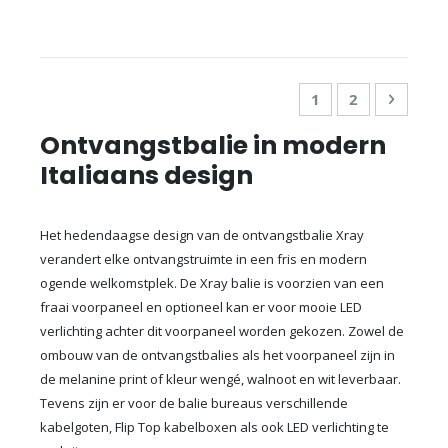
Pagina
U lees momenteel
Pagina
Pagina
Doorga
1
2
Ontvangstbalie in modern
Italiaans design
Het hedendaagse design van de ontvangstbalie Xray
verandert elke ontvangstruimte in een fris en modern
ogende welkomstplek. De Xray balie is voorzien van een
fraai voorpaneel en optioneel kan er voor mooie LED
verlichting achter dit voorpaneel worden gekozen. Zowel de
ombouw van de ontvangstbalies als het voorpaneel zijn in
de melanine print of kleur wengé, walnoot en wit leverbaar.
Tevens zijn er voor de balie bureaus verschillende
kabelgoten, Flip Top kabelboxen als ook LED verlichting te