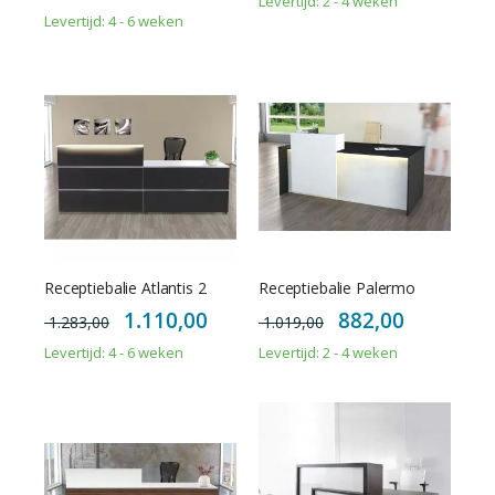
Levertijd: 2 - 4 weken
Levertijd: 4 - 6 weken
Receptiebalie Atlantis 2
Receptiebalie Palermo
Special
Special
1.110,00
882,00
1.283,00
1.019,00
Price
Price
Levertijd: 4 - 6 weken
Levertijd: 2 - 4 weken