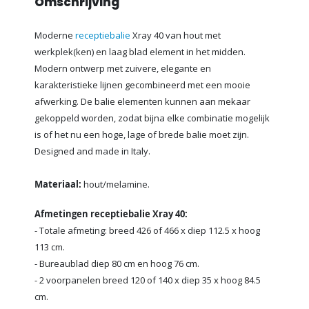
Omschrijving
Moderne
receptiebalie
Xray 40 van hout met
werkplek(ken) en laag blad element in het midden.
Modern ontwerp met zuivere, elegante en
karakteristieke lijnen gecombineerd met een mooie
afwerking. De balie elementen kunnen aan mekaar
gekoppeld worden, zodat bijna elke combinatie mogelijk
is of het nu een hoge, lage of brede balie moet zijn.
Designed and made in Italy.
Materiaal:
hout/melamine.
Afmetingen receptiebalie Xray 40:
- Totale afmeting: breed 426 of 466 x diep 112.5 x hoog
113 cm.
- Bureaublad diep 80 cm en hoog 76 cm.
- 2 voorpanelen breed 120 of 140 x diep 35 x hoog 84.5
cm.