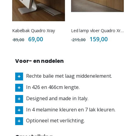
Kabelbak Quadro Xray
Led lamp vloer Quadro Xray 01
Special
Special
69,00
159,00
89,00
219,00
Price
Price
Voor- en nadelen
Rechte balie met laag middenelement.
In 426 en 466cm lengte.
Designed and made in Italy.
In 4 melamine kleuren en 7 lak kleuren.
Optioneel met verlichting.