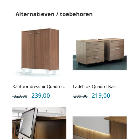
Alternatieven / toebehoren
Kantoor dressoir Quadro Uno
Ladeblok Quadro Basic
Special
Special
239,00
219,00
329,00
299,00
Price
Price