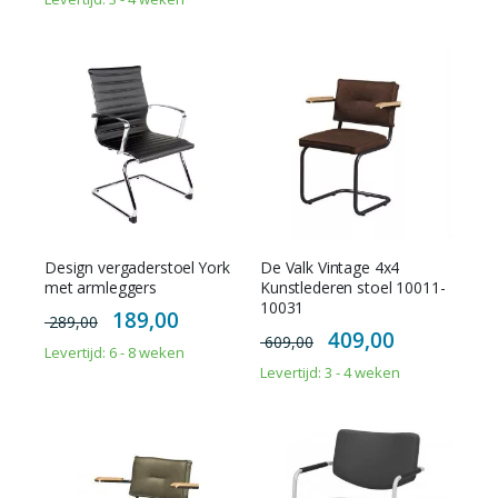
Design vergaderstoel York
De Valk Vintage 4x4
met armleggers
Kunstlederen stoel 10011-
10031
Special
189,00
289,00
Price
Special
409,00
609,00
Price
Levertijd: 6 - 8 weken
Levertijd: 3 - 4 weken