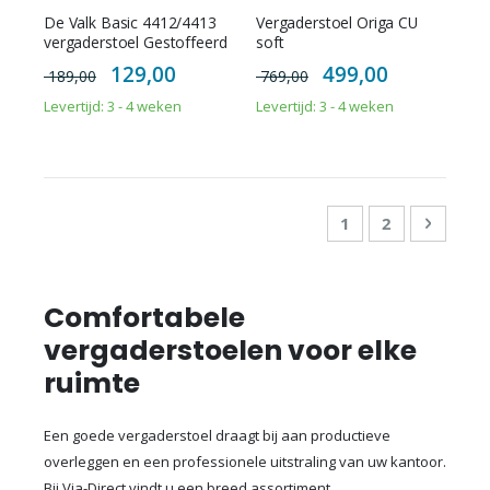
De Valk Basic 4412/4413
Vergaderstoel Origa CU
vergaderstoel Gestoffeerd
soft
Special
Special
129,00
499,00
189,00
769,00
Price
Price
Levertijd: 3 - 4 weken
Levertijd: 3 - 4 weken
Pagina
U lees momenteel
Pagina
Pagina
Doorga
1
2
Comfortabele
vergaderstoelen voor elke
ruimte
Een goede vergaderstoel draagt bij aan productieve
overleggen en een professionele uitstraling van uw kantoor.
Bij Via-Direct vindt u een breed assortiment