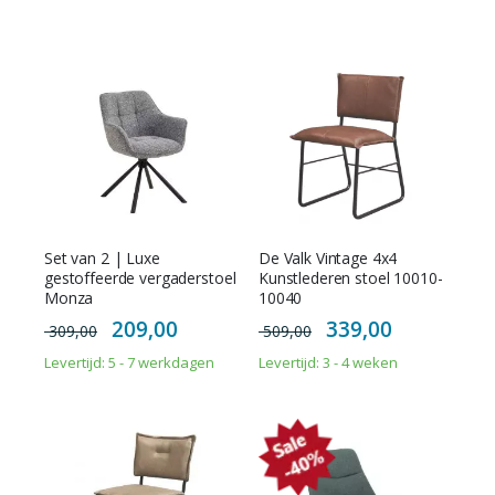
Set van 2 | Luxe
De Valk Vintage 4x4
gestoffeerde vergaderstoel
Kunstlederen stoel 10010-
Monza
10040
Special
Special
209,00
339,00
309,00
509,00
Price
Price
Levertijd: 5 - 7 werkdagen
Levertijd: 3 - 4 weken