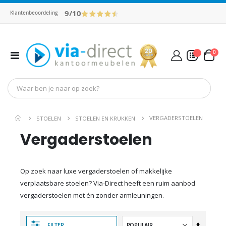
9/10
Klantenbeoordeling
pro
0
Toggle
Cart
Nav
Mijn Offerte
VERGADERSTOELEN
STOELEN
STOELEN EN KRUKKEN
Vergaderstoelen
Op zoek naar luxe vergaderstoelen of makkelijke
verplaatsbare stoelen? Via-Direct heeft een ruim aanbod
vergaderstoelen met én zonder armleuningen.
Van
FILTER