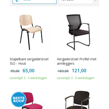
hoog
naar
laag
sorteren
Stapelbare vergaderstoel
Vergaderstoel Profiel met
ISO - Hout
armleggers
Special
Special
65,00
121,00
99,00
169,00
Price
Price
Levertijd: 3 - 5 werkdagen
Levertijd: 3 - 5 werkdagen