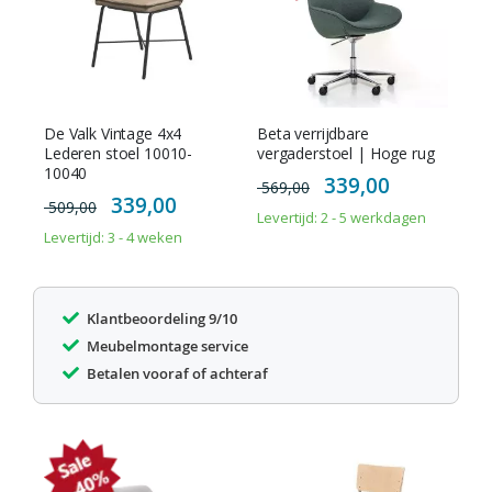
De Valk Vintage 4x4
Beta verrijdbare
Lederen stoel 10010-
vergaderstoel | Hoge rug
10040
Special
339,00
569,00
Price
Special
339,00
509,00
Price
Levertijd: 2 - 5 werkdagen
Levertijd: 3 - 4 weken
Klantbeoordeling 9/10
Meubelmontage service
Betalen vooraf of achteraf