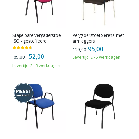
Stapelbare vergaderstoel
Vergaderstoel Serena met
ISO - gestoffeerd
armleggers
95,00
Waardering:
129,00
90%
Special
52,00
69,00
Levertijd: 2 - 5 werkdagen
Price
Levertijd: 2 - 5 werkdagen