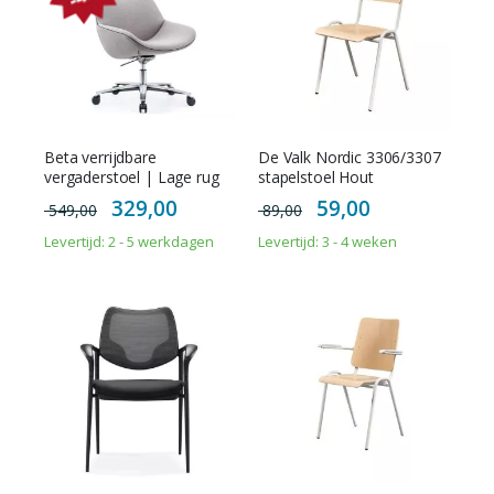
Beta verrijdbare
De Valk Nordic 3306/3307
vergaderstoel | Lage rug
stapelstoel Hout
Special
Special
329,00
59,00
549,00
89,00
Price
Price
Levertijd: 2 - 5 werkdagen
Levertijd: 3 - 4 weken