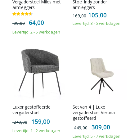
Vergaderstoel Milos met
Stoel Indy zonder
armleggers
armleggers
105,00
Waardering:
169,00
93%
Special
64,00
99,00
Levertijd: 3 - 5 werkdagen
Price
Levertijd: 2 - 5 werkdagen
Luxor gestoffeerde
Set van 4 | Luxe
vergaderstoel
vergaderstoel Verona
gestoffeerd
Special
159,00
249,00
Price
Special
309,00
449,00
Price
Levertijd: 1 - 2 werkdagen
Levertijd: 5 - 7 werkdagen