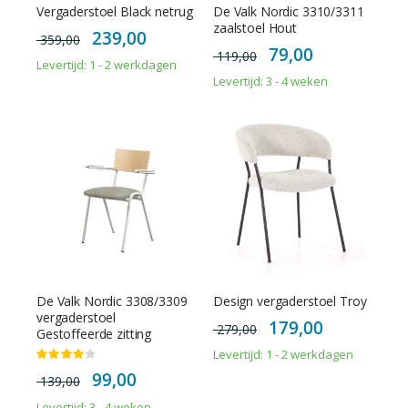
Vergaderstoel Black netrug
De Valk Nordic 3310/3311
zaalstoel Hout
Special
239,00
359,00
Price
Special
79,00
119,00
Price
Levertijd: 1 - 2 werkdagen
Levertijd: 3 - 4 weken
De Valk Nordic 3308/3309
Design vergaderstoel Troy
vergaderstoel
Special
179,00
279,00
Price
Gestoffeerde zitting
Levertijd: 1 - 2 werkdagen
Waardering:
80%
Special
99,00
139,00
Price
Levertijd: 3 - 4 weken