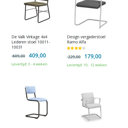
De Valk Vintage 4x4
Design vergaderstoel
Lederen stoel 10011-
Ramo Alfa
10031
Waardering:
Special
80%
Special
409,00
179,00
609,00
Price
229,00
Price
Levertijd: 3 - 4 weken
Levertijd: 10 - 12 weken