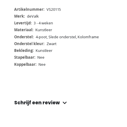
Meer
VS20115
informatie
deValk
3 - 4 weken
Kunstleer
4-poot, Slede onderstel, Kolomframe
Zwart
Kunstleer
Nee
Nee
Schrijf een review