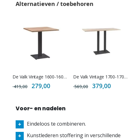
Alternatieven / toebehoren
De Valk Vintage 1600-1605 hoge tafel
De Valk Vintage 1700-1705 hoge tafel
Special
Special
279,00
379,00
419,00
569,00
Price
Price
Voor- en nadelen
Eindeloos te combineren.
Kunstlederen stoffering in verschillende