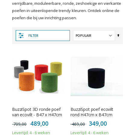
verrijdbare, moduleerbare, ronde, zeshoekige en vierkante
poefen in uiteenlopende trendy kleuren. Ontdek online de
poefen die bij uw inrichting passen.
Van
FILTER
hoog
naar
laag
sorteren
BuzziSpot 3D ronde poef
BuzziSpot poef ecovilt
van ecovilt - B47 x H47cm
rond H47cm x B47cm
Special
Special
489,00
349,00
709,00
469,00
Price
Price
Levertijd: 4 - 6 weken
Levertijd: 4 - 6 weken