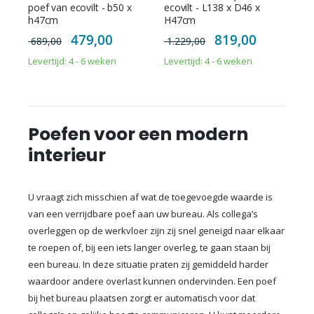
poef van ecovilt - b50 x
ecovilt - L138 x D46 x
h47cm
H47cm
Special
Special
479,00
819,00
689,00
1.229,00
Price
Price
Levertijd: 4 - 6 weken
Levertijd: 4 - 6 weken
Poefen voor een modern
interieur
U vraagt zich misschien af wat de toegevoegde waarde is
van een verrijdbare poef aan uw bureau. Als collega’s
overleggen op de werkvloer zijn zij snel geneigd naar elkaar
te roepen of, bij een iets langer overleg, te gaan staan bij
een bureau. In deze situatie praten zij gemiddeld harder
waardoor andere overlast kunnen ondervinden. Een poef
bij het bureau plaatsen zorgt er automatisch voor dat