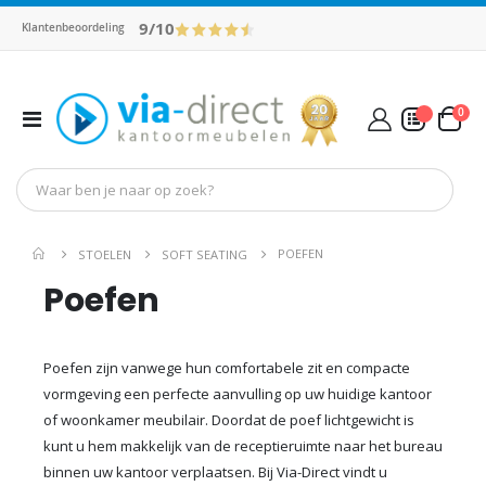
9/10
Klantenbeoordeling
pro
0
Toggle
Cart
Nav
Mijn Offerte
POEFEN
STOELEN
SOFT SEATING
Poefen
Poefen zijn vanwege hun comfortabele zit en compacte
vormgeving een perfecte aanvulling op uw huidige kantoor
of woonkamer meubilair. Doordat de poef lichtgewicht is
kunt u hem makkelijk van de receptieruimte naar het bureau
binnen uw kantoor verplaatsen. Bij Via-Direct vindt u