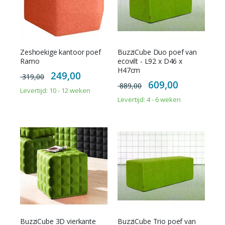
Zeshoekige kantoor poef
BuzziCube Duo poef van
Ramo
ecovilt - L92 x D46 x
H47cm
Special
249,00
319,00
Price
Special
609,00
889,00
Price
Levertijd: 10 - 12 weken
Levertijd: 4 - 6 weken
BuzziCube 3D vierkante
BuzziCube Trio poef van