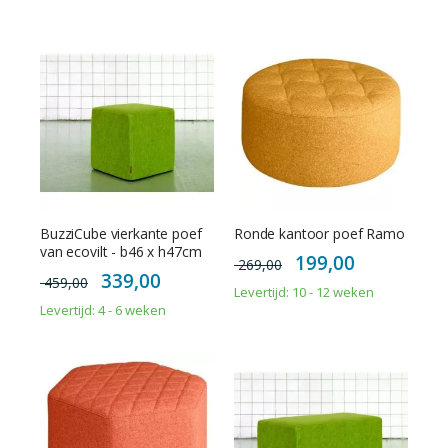
BuzziCube vierkante poef
Ronde kantoor poef Ramo
van ecovilt - b46 x h47cm
Special
199,00
269,00
Price
Special
339,00
459,00
Price
Levertijd: 10 - 12 weken
Levertijd: 4 - 6 weken