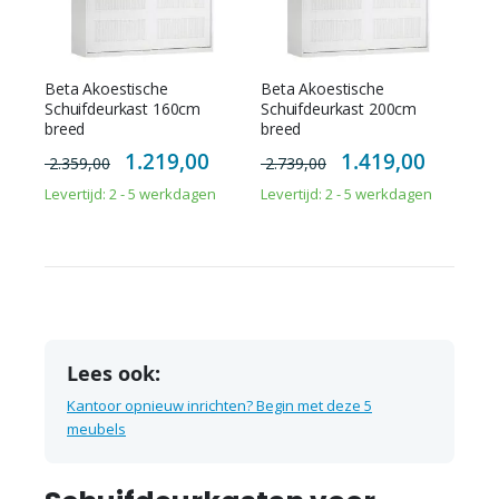
Beta Akoestische
Beta Akoestische
Schuifdeurkast 160cm
Schuifdeurkast 200cm
breed
breed
Special
Special
1.219,00
1.419,00
2.359,00
2.739,00
Price
Price
Levertijd: 2 - 5 werkdagen
Levertijd: 2 - 5 werkdagen
Lees ook:
Kantoor opnieuw inrichten? Begin met deze 5
meubels