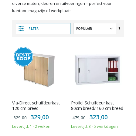
diverse maten, kleuren en uitvoeringen – perfect voor
kantoor, magazijn of werkplaats.
Van
FILTER
hoog
naar
laag
sorteren
Via-Direct schuifdeurkast
Profiel Schuifdeur kast
120 cm breed
80cm breed/ 160 cm breed
Special
Special
329,00
323,00
529,00
479,00
Price
Price
Levertijd: 1 - 2 weken
Levertijd: 3 - 5 werkdagen