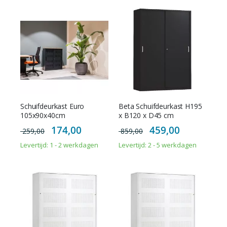
Schuifdeurkast Euro
Beta Schuifdeurkast H195
105x90x40cm
x B120 x D45 cm
Special
Special
174,00
459,00
259,00
859,00
Price
Price
Levertijd: 1 - 2 werkdagen
Levertijd: 2 - 5 werkdagen