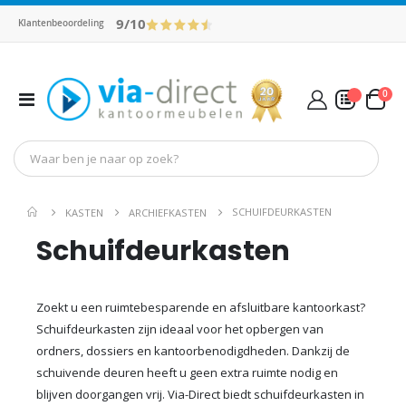
9/10
Klantenbeoordeling
pro
0
Toggle
Cart
Nav
Mijn Offerte
SCHUIFDEURKASTEN
KASTEN
ARCHIEFKASTEN
Schuifdeurkasten
Zoekt u een ruimtebesparende en afsluitbare kantoorkast?
Schuifdeurkasten zijn ideaal voor het opbergen van
ordners, dossiers en kantoorbenodigdheden. Dankzij de
schuivende deuren heeft u geen extra ruimte nodig en
blijven doorgangen vrij. Via-Direct biedt schuifdeurkasten in