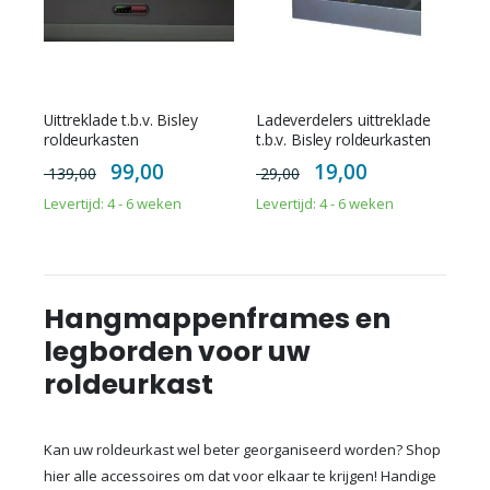
Uittreklade t.b.v. Bisley
Ladeverdelers uittreklade
roldeurkasten
t.b.v. Bisley roldeurkasten
Special
Special
99,00
19,00
139,00
29,00
Price
Price
Levertijd: 4 - 6 weken
Levertijd: 4 - 6 weken
Hangmappenframes en
legborden voor uw
roldeurkast
Kan uw roldeurkast wel beter georganiseerd worden? Shop
hier alle accessoires om dat voor elkaar te krijgen! Handige