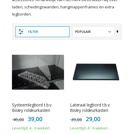
laden, scheidingswanden, hangmappenframes en extra
legborden.
Van
FILTER
hoog
naar
laag
sorteren
Systeemlegbord t.b.v.
Lateraal legbord t.b.v.
Bisley roldeurkasten
Bisley roldeurkasten
Special
Special
39,00
29,00
49,00
39,00
Price
Price
Levertijd: 4 - 6 weken
Levertijd: 4 - 6 weken