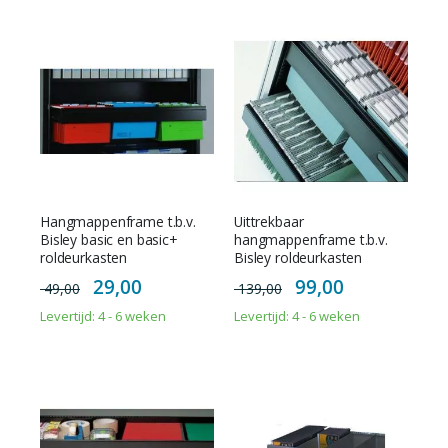
Hangmappenframe t.b.v.
Uittrekbaar
Bisley basic en basic+
hangmappenframe t.b.v.
roldeurkasten
Bisley roldeurkasten
Special
Special
29,00
99,00
49,00
139,00
Price
Price
Levertijd: 4 - 6 weken
Levertijd: 4 - 6 weken