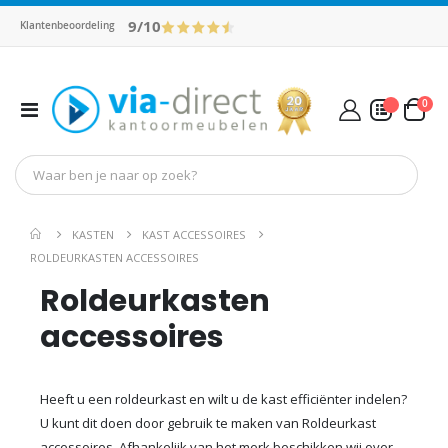
9/10
Klantenbeoordeling
pro
0
Toggle
Cart
Nav
Mijn Offerte
KASTEN
KAST ACCESSOIRES
ROLDEURKASTEN ACCESSOIRES
Roldeurkasten
accessoires
Heeft u een roldeurkast en wilt u de kast efficiënter indelen?
U kunt dit doen door gebruik te maken van Roldeurkast
accessoires. Afhankelijk van het merk beschikken wij over