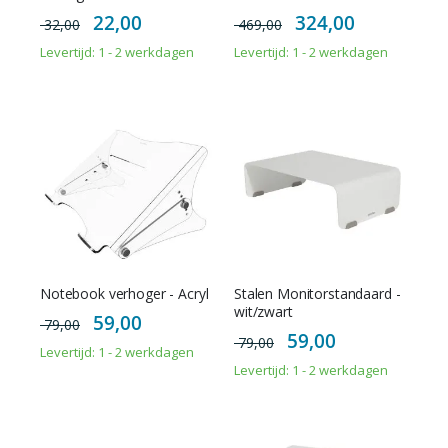
Special
Special
22,00
324,00
32,00
469,00
Price
Price
Levertijd: 1 - 2 werkdagen
Levertijd: 1 - 2 werkdagen
Notebook verhoger - Acryl
Stalen Monitorstandaard -
wit/zwart
Special
59,00
79,00
Price
Special
59,00
79,00
Price
Levertijd: 1 - 2 werkdagen
Levertijd: 1 - 2 werkdagen