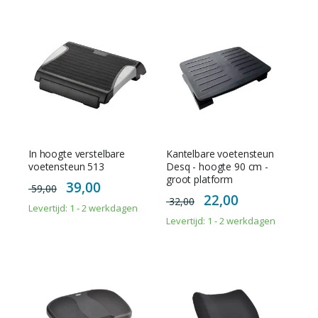
In hoogte verstelbare
Kantelbare voetensteun
voetensteun 513
Desq - hoogte 90 cm -
groot platform
Special
39,00
59,00
Price
Special
22,00
32,00
Price
Levertijd: 1 - 2 werkdagen
Levertijd: 1 - 2 werkdagen