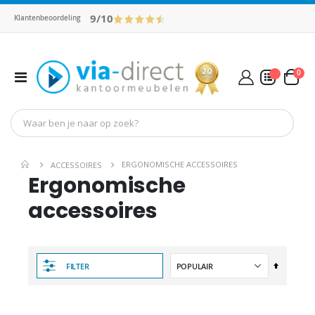
9/10
Klantenbeoordeling
pro
0
Toggle
Cart
Nav
Mijn Offerte
ERGONOMISCHE ACCESSOIRES
ACCESSOIRES
Ergonomische
accessoires
Van
FILTER
hoog
naar
laag