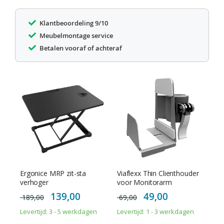
Klantbeoordeling 9/10
Meubelmontage service
Betalen vooraf of achteraf
Ergonice MRP zit-sta
Viaflexx Thin Clienthouder
verhoger
voor Monitorarm
Special
Special
139,00
49,00
189,00
69,00
Price
Price
Levertijd: 3 - 5 werkdagen
Levertijd: 1 - 3 werkdagen