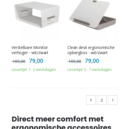
Verstelbare Monitor
Clean desk ergonomische
verhoger - wit/zwart
opbergbox - wit/zwart
Special
Special
79,00
79,00
109,00
109,00
Price
Price
Levertijd: 1 - 2 werkdagen
Levertijd: 5 - 7 werkdagen
Pagina
U lees momenteel
Pagina
Pagina
Doorga
1
2
Direct meer comfort met
ergonomische accessoires