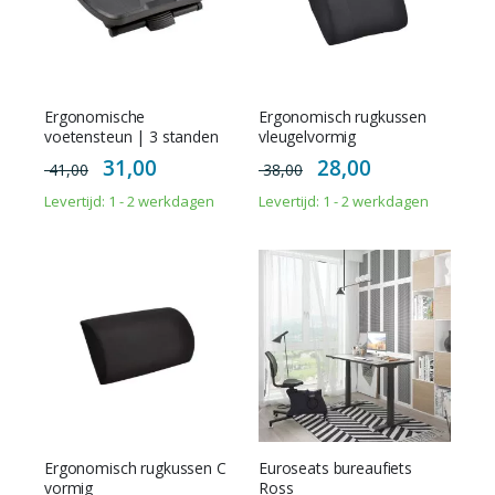
Ergonomische
Ergonomisch rugkussen
voetensteun | 3 standen
vleugelvormig
Special
Special
31,00
28,00
41,00
38,00
Price
Price
Levertijd: 1 - 2 werkdagen
Levertijd: 1 - 2 werkdagen
Ergonomisch rugkussen C
Euroseats bureaufiets
vormig
Ross