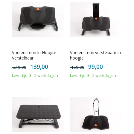
sorteren
Voetensteun In Hoogte
Voetensteun verstelbaar in
Verstelbaar
hoogte
Special
Special
139,00
99,00
219,00
159,00
Price
Price
Levertijd: 3 - 5 werkdagen
Levertijd: 3 - 5 werkdagen