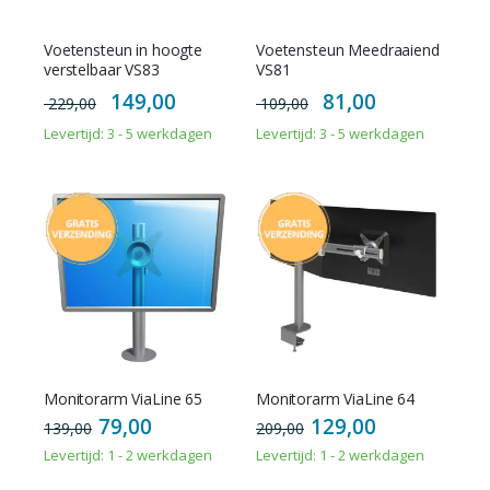
Voetensteun in hoogte
Voetensteun Meedraaiend
verstelbaar VS83
VS81
Special
Special
149,00
81,00
229,00
109,00
Price
Price
Levertijd: 3 - 5 werkdagen
Levertijd: 3 - 5 werkdagen
Monitorarm ViaLine 65
Monitorarm ViaLine 64
79,00
129,00
139,00
209,00
Levertijd: 1 - 2 werkdagen
Levertijd: 1 - 2 werkdagen