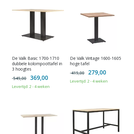
De Valk Basic 1700-1710
De Valk Vintage 1600-1605
dubbele kolompoottafel in
hoge tafel
3 hoogtes
Special
279,00
419,00
Price
Special
369,00
549,00
Price
Levertijd: 2 - 4 weken
Levertijd: 2 - 4 weken