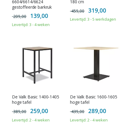
6604/6614/6624
180 cm
gestoffeerde barkruk
Special
319,00
459,00
Price
Special
139,00
209,00
Price
Levertijd: 3 - 5 werkdagen
Levertijd: 3 - 4 weken
De Valk Basic 1400-1405
De Valk Basic 1600-1605
hoge tafel
hoge tafel
Special
Special
259,00
289,00
389,00
439,00
Price
Price
Levertijd: 2 - 4 weken
Levertijd: 2 - 4 weken