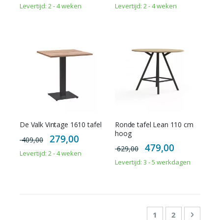
Levertijd: 2 - 4 weken
Levertijd: 2 - 4 weken
De Valk Vintage 1610 tafel
Ronde tafel Lean 110 cm
hoog
Special
279,00
409,00
Price
Special
479,00
629,00
Price
Levertijd: 2 - 4 weken
Levertijd: 3 - 5 werkdagen
Pagina
U lees momenteel
Pagina
Pagina
Doorga
1
2