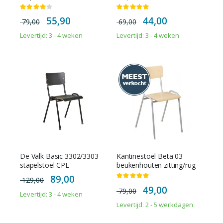
Waardering:
Waardering:
80%
100%
Special
Special
55,90
44,00
79,00
69,00
Price
Price
Levertijd: 3 - 4 weken
Levertijd: 3 - 4 weken
De Valk Basic 3302/3303
Kantinestoel Beta 03
stapelstoel CPL
beukenhouten zitting/rug
Special
89,00
Waardering:
129,00
Price
100%
Special
49,00
79,00
Price
Levertijd: 3 - 4 weken
Levertijd: 2 - 5 werkdagen