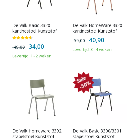
De Valk Basic 3320
De Valk HomeWare 3320
kantinestoel Kunststof
kantinestoel Kunststof
Special
40,90
Waardering:
59,00
Price
90%
Special
34,00
49,00
Price
Levertijd: 3 - 4 weken
Levertijd: 1 - 2 weken
De Valk Homeware 3392
De Valk Basic 3300/3301
stapelstoel Kunststof
stapelstoel Kunststof