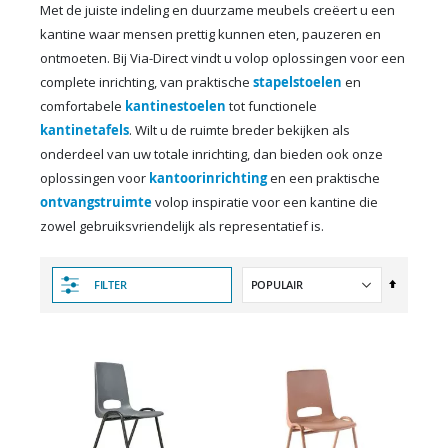
Met de juiste indeling en duurzame meubels creëert u een
kantine waar mensen prettig kunnen eten, pauzeren en
ontmoeten. Bij Via-Direct vindt u volop oplossingen voor een
complete inrichting, van praktische
stapelstoelen
en
comfortabele
kantinestoelen
tot functionele
kantinetafels
. Wilt u de ruimte breder bekijken als
onderdeel van uw totale inrichting, dan bieden ook onze
oplossingen voor
kantoorinrichting
en een praktische
ontvangstruimte
volop inspiratie voor een kantine die
zowel gebruiksvriendelijk als representatief is.
Van
FILTER
hoog
naar
laag
sorteren