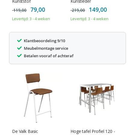
Kunststof
Kunstleder
Special
Special
79,00
149,00
119,00
219,00
Price
Price
Levertijd: 3 - 4 weken
Levertijd: 3 - 4 weken
Klantbeoordeling 9/10
Meubelmontage service
Betalen vooraf of achteraf
De Valk Basic
Hoge tafel Profiel 120 -