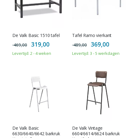
De Valk Basic 1510 tafel
Tafel Ramo vierkant
Special
Special
319,00
369,00
469,00
489,00
Price
Price
Levertijd: 2 - 4 weken
Levertijd: 3 - 5 werkdagen
De Valk Basic
De Valk Vintage
6630/6640/6642 barkruk
6604/6614/6624 barkruk