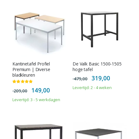
Kantinetafel Profiel
De Valk Basic 1500-1505
Premium | Diverse
hoge tafel
bladkleuren
Special
319,00
479,00
Price
Waardering:
100%
Levertijd: 2 - 4 weken
Special
149,00
209,00
Price
Levertijd: 3 - 5 werkdagen