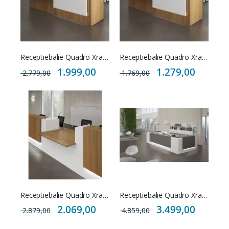
Receptiebalie Quadro Xray 45
Receptiebalie Quadro Xray 55
Special
Special
1.999,00
1.279,00
2.779,00
1.769,00
Price
Price
Receptiebalie Quadro Xray 40
Receptiebalie Quadro Xray 30
Special
Special
2.069,00
3.499,00
2.879,00
4.859,00
Price
Price