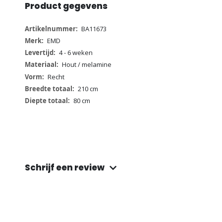
Product gegevens
Meer
BA11673
informatie
EMD
4 - 6 weken
Hout / melamine
Recht
210 cm
80 cm
Schrijf een review