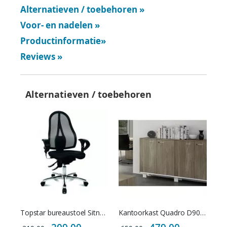
Alternatieven / toebehoren
»
Voor- en nadelen
»
Productinformatie
»
Reviews
»
Alternatieven / toebehoren
Topstar bureaustoel Sitness 15 met netbespanning
Kantoorkast Quadro D90 Elan Double - Afsluitbaar
Special
Special