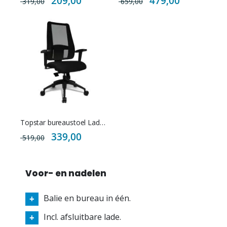
209,00
479,00
319,00
659,00
Price
Price
Topstar bureaustoel Lady sitness Deluxe met netbespanning
Special
339,00
519,00
Price
Voor- en nadelen
Balie en bureau in één.
Incl. afsluitbare lade.