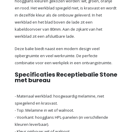
hoogglans kleuren gekozen worden: wit, groen, oranje
en rood. Het werkblad spiegeld niet, is krasvast en wordt
in dezelfde kleur als de ombouw geleverd. In het
werkblad en het blad boven de lade zit een
kabeldoorvoer van 80mm. Aan de zijkant van het
werkblad zit een afsluitbare lade.
Deze balie biedt naast een modern design veel
opbergruimte en veel werkruimte. De perfecte
combinatie voor een werkplek in een ontvangstruimte.
Specificaties Receptiebalie Stone
met bureau
- Materiaal werkblad: hoogwaardig melamine, niet
spiegelend en krasvast.
- Top: Melamine in wit of walnoot.
- Voorkant: hoogglans HPL-panelen (in verschillende
kleuren leverbaar).
- Kleur ombouw: wit of walnoot.