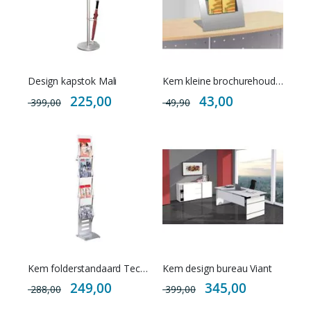
Design kapstok Mali
Kem kleine brochurehouder 3x vakken A4, A5 en A6
Special
Special
225,00
43,00
399,00
49,90
Price
Price
Kem folderstandaard Tec-Art inklapbaar
Kem design bureau Viant
Special
Special
249,00
345,00
288,00
399,00
Price
Price