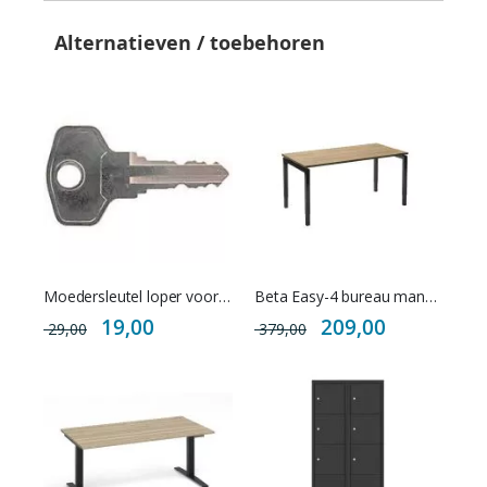
Alternatieven / toebehoren
Moedersleutel loper voor Beta cilindersloten
Beta Easy-4 bureau manueel in hoogte instelbaar NEN-EN 527
Special
Special
19,00
209,00
29,00
379,00
Price
Price