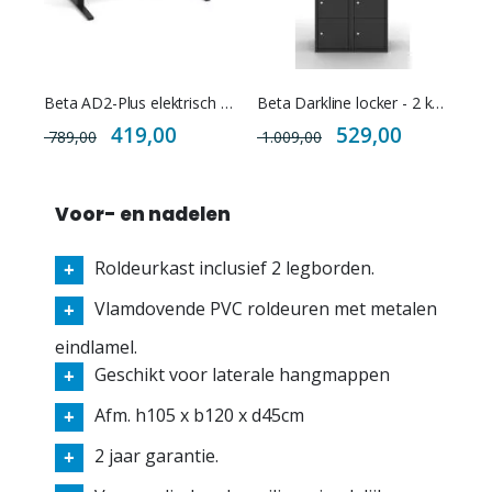
Beta AD2-Plus elektrisch zit-sta bureau NPR 1813
Beta Darkline locker - 2 koloms - 10 deuren - 80cm breed
Special
Special
419,00
529,00
789,00
1.009,00
Price
Price
Voor- en nadelen
Roldeurkast inclusief 2 legborden.
Vlamdovende PVC roldeuren met metalen
eindlamel.
Geschikt voor laterale hangmappen
Afm. h105 x b120 x d45cm
2 jaar garantie.