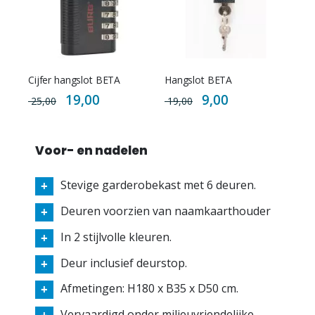
Cijfer hangslot BETA
Hangslot BETA
Special
Special
19,00
9,00
25,00
19,00
Price
Price
Voor- en nadelen
Stevige garderobekast met 6
deuren.
Deuren voorzien van naamkaarthouder
In 2 stijlvolle kleuren.
Deur inclusief deurstop.
Afmetingen:
H180 x B35 x D50
cm.
Vervaardigd onder milieuvriendelijke