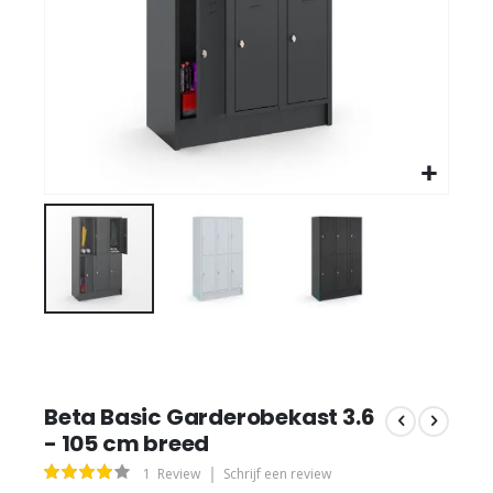
Beta Basic Garderobekast 3.6
- 105 cm breed
Waardering:
1
Review
Schrijf een review
80
100
% of