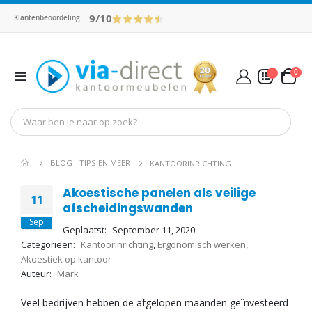
9/10
Klantenbeoordeling
pro
0
Toggle
Cart
Nav
Mijn Offerte
BLOG - TIPS EN MEER
KANTOORINRICHTING
Akoestische panelen als veilige
11
afscheidingswanden
Sep
Geplaatst:
September 11, 2020
Categorieën:
Kantoorinrichting
,
Ergonomisch werken
,
Akoestiek op kantoor
Auteur:
Mark
Veel bedrijven hebben de afgelopen maanden geïnvesteerd