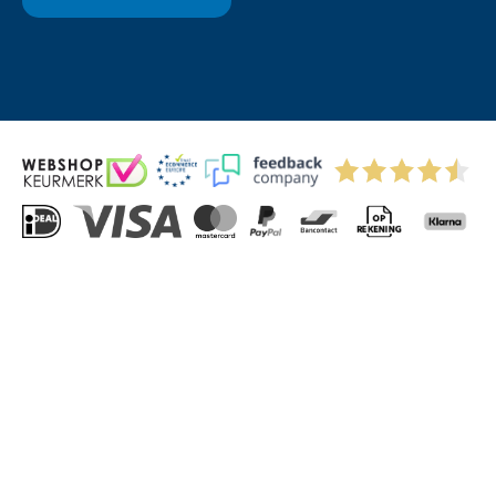
© 2004-2026 Via-Direct B.V.
Privacyverklaring
Cookies
Algemene Voorwaarden
Sitemap
Kitchenettesdirect: grootste keukenwebshop