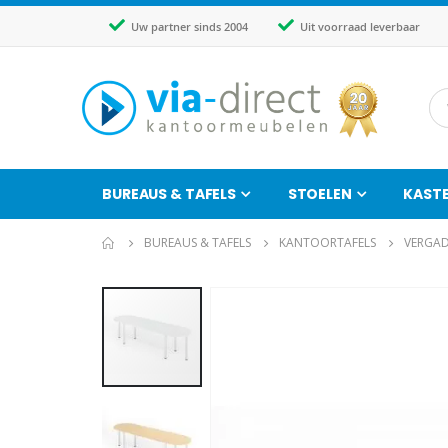
Uw partner sinds 2004
Uit voorraad leverbaar
BUREAUS & TAFELS
STOELEN
KAST
BUREAUS & TAFELS
KANTOORTAFELS
VERGAD
Ga
naar
het
einde
van
de
afbeeldingen-