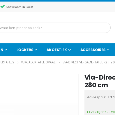
Showroom in Soest
EN
LOCKERS
AKOESTIEK
ACCESSOIRES
ERTAFELS
VERGADERTAFEL OVAAL
VIA-DIRECT VERGADERTAFEL K2 | 28
Via-Direc
Ga
naar
280 cm
het
begin
Adviesprijs
1.378
van
de
LEVERTIJD:
2 - 3 W
afbeeldingen-