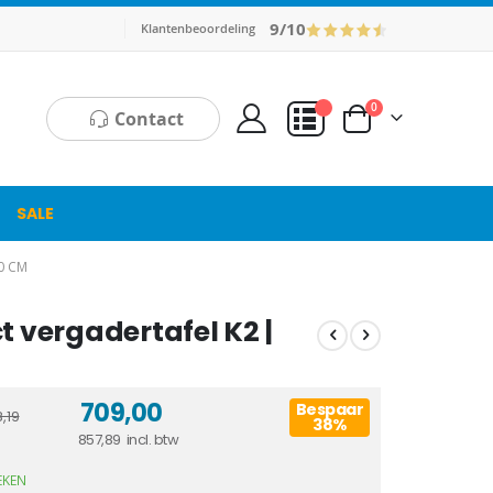
9/10
Klantenbeoordeling
producten
0
Contact
Cart
Mijn Offerte
SALE
0 CM
t vergadertafel K2 |
709,00
Bespaar
,19
38%
857,89
EKEN