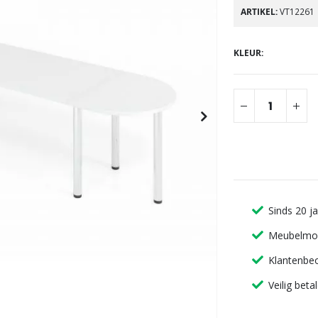
gallerij
ARTIKEL
VT12261
KLEUR
Sinds 20 j
Meubelmon
Klantenbeo
Veilig beta