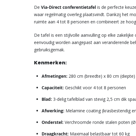
De
Via-Direct conferentietafel
is de perfecte keuz
waar regelmatig overleg plaatsvindt. Dankzij het mod
ruimte aan 4 tot 8 personen en combineert ze hoog
De tafel is een stijlvolle aanvulling op elke zakelijk
eenvoudig worden aangepast aan veranderende behoe
gebruiksgemak.
Kenmerken:
Afmetingen:
280 cm (breedte) x 80 cm (diepte)
Capaciteit:
Geschikt voor 4 tot 8 personen
Blad:
3-delig tafelblad van stevig 2,5 cm dik spa
Afwerking:
Melamine coating (krasbestendig en
Onderstel:
Verchroomde ronde stalen poten (Ø 
Draagkracht:
Maximaal belastbaar tot 60 kg