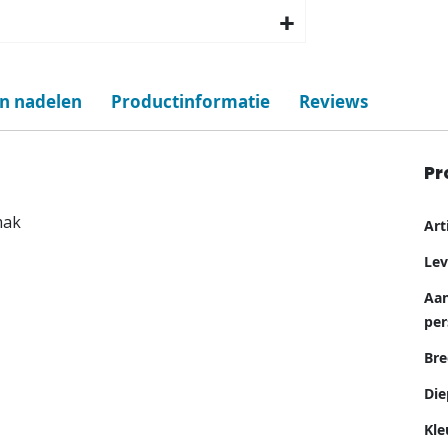
en nadelen
Productinformatie
Reviews
Pr
Me
mak
Ar
inf
Lev
Aan
pe
Bre
Die
Kle