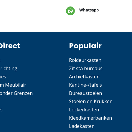
Whatsapp
Direct
Populair
s
Roldeurkasten
nrichting
Zit sta bureaus
ies
Archiefkasten
m Meubilair
Kantine-/tafels
Zonder Grenzen
Bureaustoelen
Stoelen en Krukken
es
Lockerkasten
Kleedkamerbanken
Ladekasten