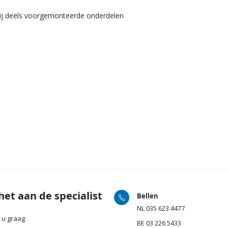
ij deels voorgemonteerde onderdelen
het aan de specialist
Bellen
NL
035 623 4477
 u graag
BE
03 226 5433