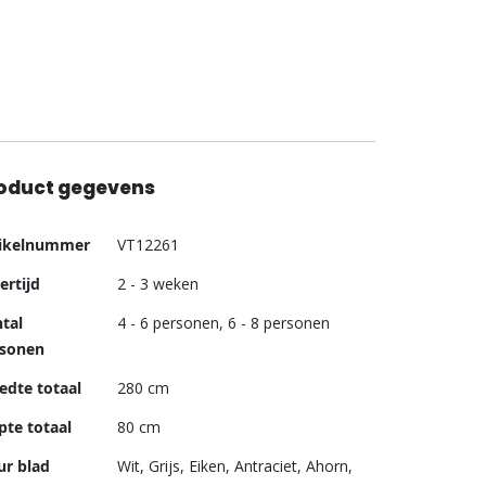
oduct gegevens
er
tikelnummer
VT12261
ormatie
ertijd
2 - 3 weken
tal
4 - 6 personen, 6 - 8 personen
rsonen
edte totaal
280 cm
pte totaal
80 cm
ur blad
Wit, Grijs, Eiken, Antraciet, Ahorn,