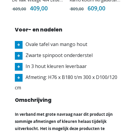
Special
Special
409,00
609,00
609,00
809,00
Price
Price
Voor- en nadelen
Ovale tafel van mango hout
Zwarte spinpoot onderderstel
In 3 hout kleuren leverbaar
Afmeting: H76 x B180 t/m 300 x D100/120
cm
Omschrijving
In verband met grote navraag naar dit product zijn
sommige afmetingen of kleuren helaas tijdelijk
uitverkocht. Het is mogelijk deze producten te