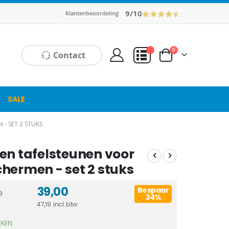
9/10
Klantenbeoordeling
producten
0
Contact
Cart
Mijn Offerte
SALE
- SET 2 STUKS
en tafelsteunen voor
hermen - set 2 stuks
39,00
Bespaar
0
34%
47,19
EKEN