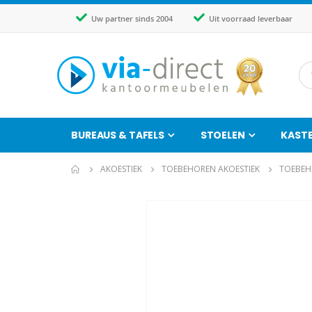
Uw partner sinds 2004
Uit voorraad leverbaar
BUREAUS & TAFELS
STOELEN
KAST
AKOESTIEK
TOEBEHOREN AKOESTIEK
TOEBEH
Ga
naar
het
einde
van
de
afbeeldingen-