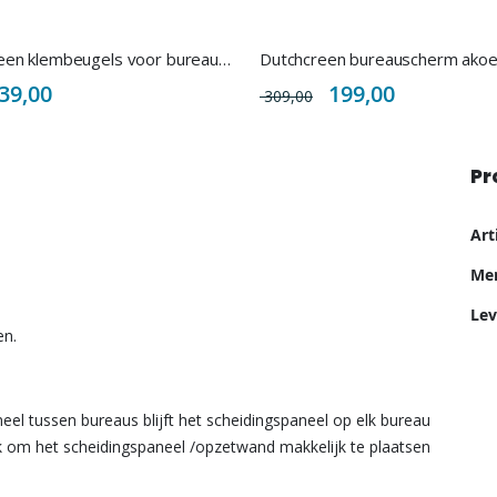
Dutchcreen klembeugels voor bureauschermen - set 2 stuks
pecial
Special
39,00
199,00
309,00
rice
Price
Pr
Me
Ar
inf
Me
Lev
en.
el tussen bureaus blijft het scheidingspaneel op elk bureau
 om het scheidingspaneel /opzetwand makkelijk te plaatsen