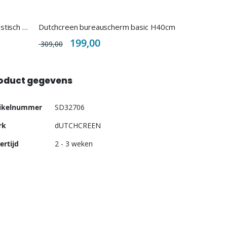
Dutchcreen bureauscherm akoestisch H50cm
Dutchcreen bureauscherm basic H40cm
Special
199,00
309,00
Price
oduct gegevens
er
tikelnummer
SD32706
ormatie
rk
dUTCHCREEN
ertijd
2 - 3 weken