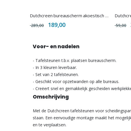
Dutchcreen bureauscherm akoestisch H40cm
Special
S
189,00
289,00
59,00
Price
P
Voor- en nadelen
- Tafelsteunen t.b.v. plaatsen bureauscherm.
- In 3 kleuren leverbaar.
- Set van 2 tafelsteunen.
- Geschikt voor opzetwanden op alle bureaus.
- Creëert snel en gemakkelijk gescheiden werkplekk
Omschrijving
Met de Dutchcreen tafelsteunen voor scheidingspane
staan. Een eenvoudige montage maakt het mogelijk
en te verplaatsen.