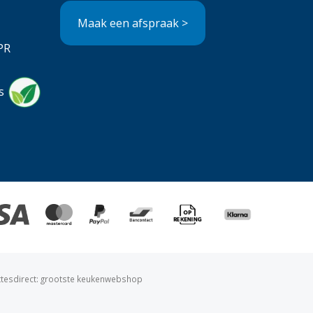
Maak een afspraak >
PR
s
ttesdirect: grootste keukenwebshop