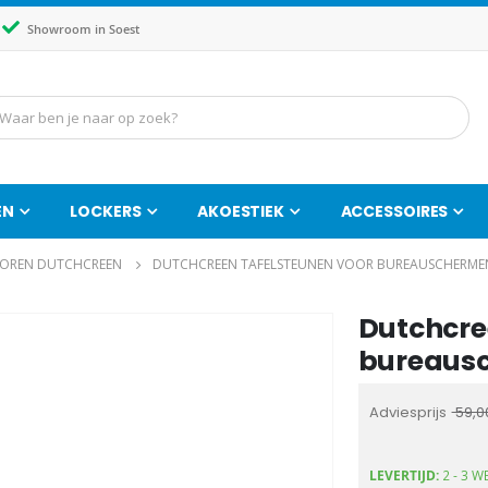
Showroom in Soest
EN
LOCKERS
AKOESTIEK
ACCESSOIRES
OREN DUTCHCREEN
DUTCHCREEN TAFELSTEUNEN VOOR BUREAUSCHERMEN 
Dutchcre
Ga
naar
bureausc
het
begin
Adviesprijs
59,0
van
de
LEVERTIJD:
2 - 3 W
afbeeldingen-