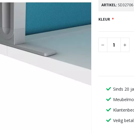
gallerij
ARTIKEL
SD32706
KLEUR
Sinds 20 j
Meubelmon
Klantenbeo
Veilig beta