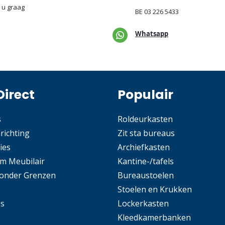
 u graag
BE
03 226 5433
Whatsapp
Direct
Populair
s
Roldeurkasten
nrichting
Zit sta bureaus
ies
Archiefkasten
m Meubilair
Kantine-/tafels
Zonder Grenzen
Bureaustoelen
Stoelen en Krukken
es
Lockerkasten
Kleedkamerbanken