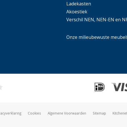
Ladekasten
Akoestiek
Verschil NEN, NEN-EN en N
Onze milieubewuste meubel
vacyverklaring
Cookies
Algemene Voorwaarden
Sitemap
Kitchene