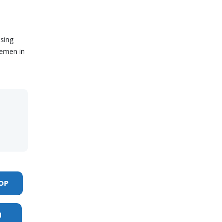
ssing
emen in
OP
N