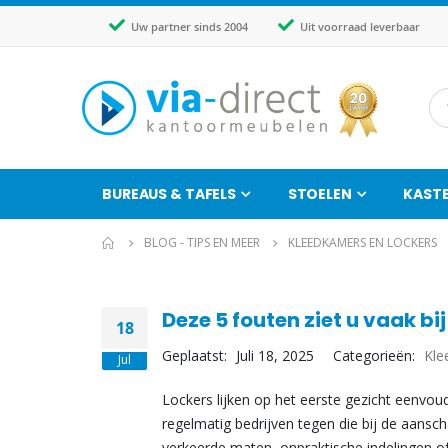
Uw partner sinds 2004
Uit voorraad leverbaar
BUREAUS & TAFELS
STOELEN
KAST
BLOG - TIPS EN MEER
KLEEDKAMERS EN LOCKERS
Deze 5 fouten ziet u vaak bi
18
Geplaatst:
Juli 18, 2025
Categorieën:
Kle
Jul
Lockers lijken op het eerste gezicht eenvoudi
regelmatig bedrijven tegen die bij de aansc
verkeerde maten, onpraktische indelingen o