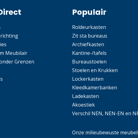
Direct
Populair
s
Roldeurkasten
nrichting
Zit sta bureaus
ies
Archiefkasten
m Meubilair
Kantine-/tafels
Zonder Grenzen
Bureaustoelen
Stoelen en Krukken
es
Lockerkasten
Kleedkamerbanken
Ladekasten
Akoestiek
Verschil NEN, NEN-EN en N
Onze milieubewuste meubel