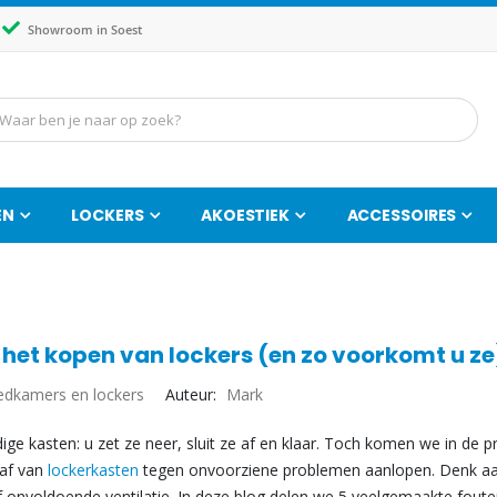
Showroom in Soest
EN
LOCKERS
AKOESTIEK
ACCESSOIRES
j het kopen van lockers (en zo voorkomt u ze
edkamers en lockers
Auteur:
Mark
ge kasten: u zet ze neer, sluit ze af en klaar. Toch komen we in de pr
haf van
lockerkasten
tegen onvoorziene problemen aanlopen. Denk a
f onvoldoende ventilatie. In deze blog delen we 5 veelgemaakte foute