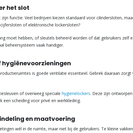
r het slot
zijn functie. Veel bedrijven kiezen standaard voor cilindersloten, maa
 cijfersloten of elektronische lockersloten?
g moet hebben, of sleutels beheerd worden of dat gebruikers zelf 
traal beheersysteem vaak handiger.
of hygiënevoorzieningen
productieruimtes is goede ventilatie essentieel. Gebrek daaraan zorgt
atiesleuven of overweeg speciale
hygiënelockers
. Deze zijn ontworpe
ok een scheiding voor privé en werkkleding.
 indeling en maatvoering
etingen wél in de ruimte, maar niet bij de gebruikers. Te kleine vakken