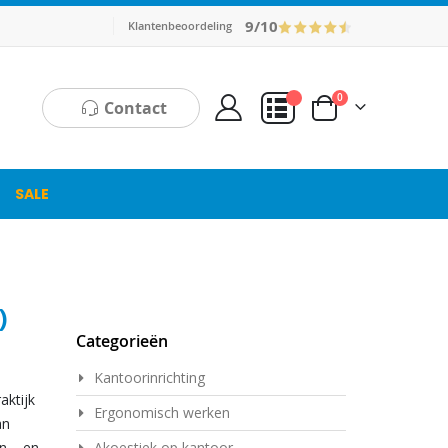
9/10
Klantenbeoordeling
producten
0
Contact
Cart
Mijn Offerte
SALE
)
Categorieën
Kantoorinrichting
aktijk
Ergonomisch werken
an
n – en
Akoestiek op kantoor