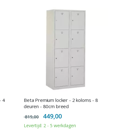
- 4
Beta Premium locker - 2 koloms - 8
deuren - 80cm breed
Special
449,00
819,00
Price
Levertijd: 2 - 5 werkdagen