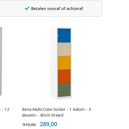
e
Betalen vooraf of achteraf
 - 12
Beta Multi Color locker - 1 kolom - 5
deuren - 40cm breed
Special
289,00
519,00
Price