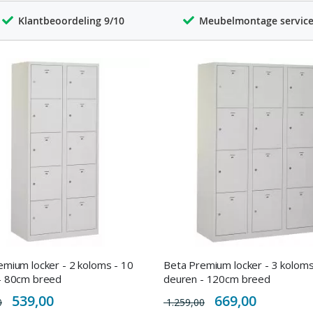
Klantbeoordeling 9/10
Meubelmontage servic
emium locker - 2 koloms - 10
Beta Premium locker - 3 koloms
- 80cm breed
deuren - 120cm breed
Special
Special
539,00
669,00
0
1.259,00
Price
Price