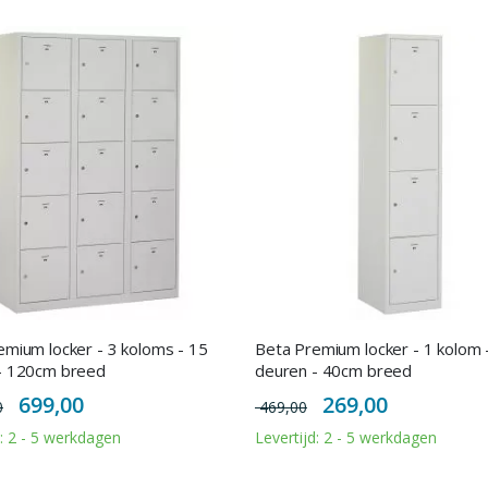
emium locker - 3 koloms - 15
Beta Premium locker - 1 kolom 
- 120cm breed
deuren - 40cm breed
Special
Special
699,00
269,00
0
469,00
Price
Price
d: 2 - 5 werkdagen
Levertijd: 2 - 5 werkdagen