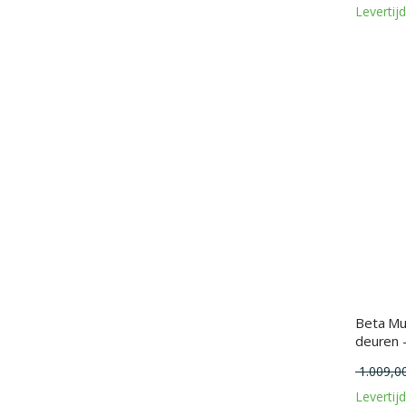
Levertij
Beta Mul
deuren 
1.009,0
Levertij