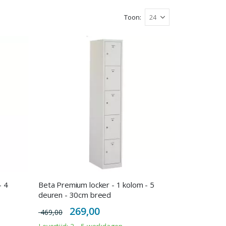
Toon
- 4
Beta Premium locker - 1 kolom - 5
deuren - 30cm breed
Special
269,00
469,00
Price