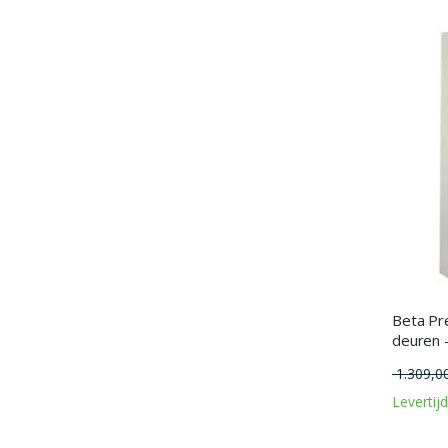
Beta Pr
deuren 
1.309,0
Levertij