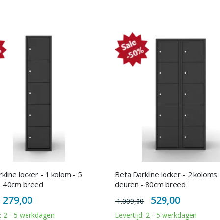
kline locker - 1 kolom - 5
Beta Darkline locker - 2 koloms 
- 40cm breed
deuren - 80cm breed
Special
Special
279,00
529,00
1.009,00
Price
Price
d: 2 - 5 werkdagen
Levertijd: 2 - 5 werkdagen