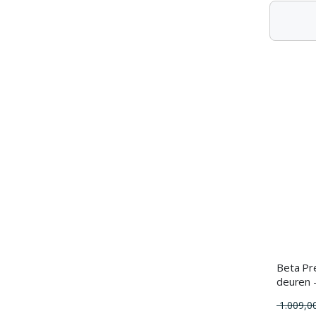
Beta Pr
deuren 
1.009,0