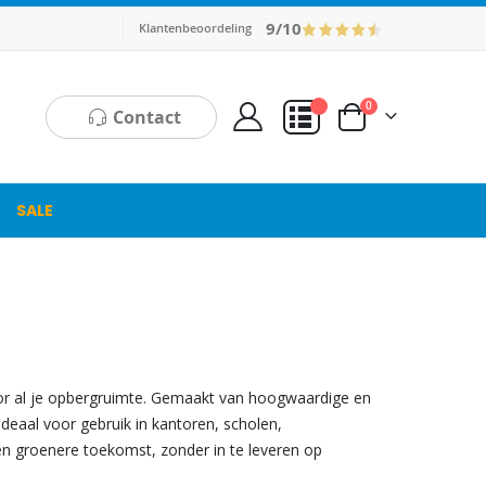
9/10
Klantenbeoordeling
producten
0
Contact
Cart
Mijn Offerte
SALE
oor al je opbergruimte. Gemaakt van hoogwaardige en
eaal voor gebruik in kantoren, scholen,
en groenere toekomst, zonder in te leveren op