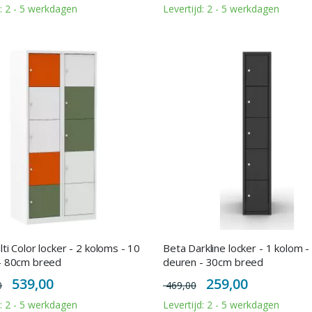
d: 2 - 5 werkdagen
Levertijd: 2 - 5 werkdagen
ti Color locker - 2 koloms - 10
Beta Darkline locker - 1 kolom -
- 80cm breed
deuren - 30cm breed
Special
Special
539,00
259,00
0
469,00
Price
Price
d: 2 - 5 werkdagen
Levertijd: 2 - 5 werkdagen