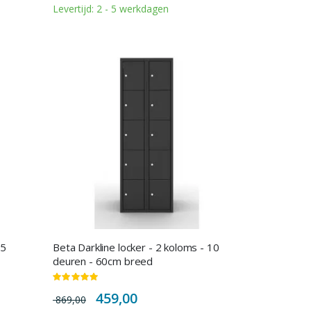
Levertijd: 2 - 5 werkdagen
 5
Beta Darkline locker - 2 koloms - 10
deuren - 60cm breed
Waardering:
100%
Special
459,00
869,00
Price