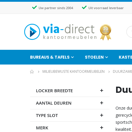
Uw partner sinds 2004
Uit voorraad leverbaar
BUREAUS & TAFELS
STOELEN
KAST
MILIEUBEWUSTE KANTOORMEUBELEN
DUURZAME
Duu
LOCKER BREEDTE
AANTAL DEUREN
Onze duu
TYPE SLOT
gerecycl
sportsch
MERK
kwaliteit.