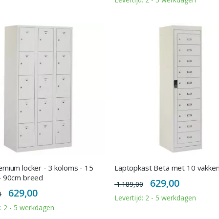
emium locker - 3 koloms - 15
Laptopkast Beta met 10 vakke
- 90cm breed
Special
629,00
1.189,00
Price
Special
629,00
0
Price
Levertijd: 2 - 5 werkdagen
d: 2 - 5 werkdagen