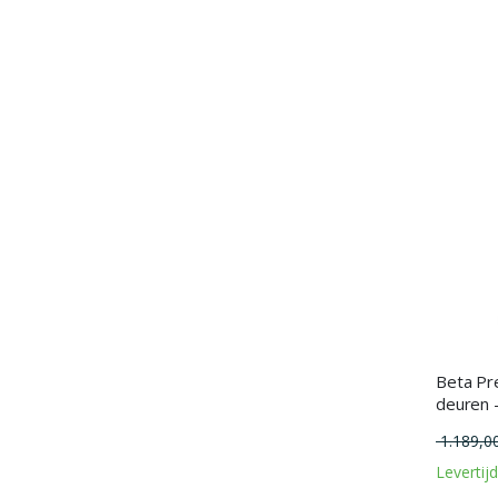
Beta Pr
deuren 
1.189,0
Levertij