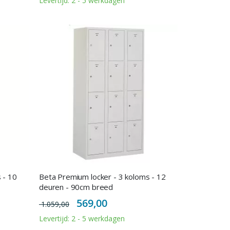
Levertijd: 2 - 5 werkdagen
 - 10
Beta Premium locker - 3 koloms - 12
deuren - 90cm breed
Special
569,00
1.059,00
Price
Levertijd: 2 - 5 werkdagen