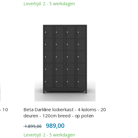
Levertijd: 2 - 5 werkdagen
- 10
Beta Darkline lockerkast - 4 koloms - 20
deuren - 120cm breed - op poten
Special
989,00
1.899,00
Price
Levertijd: 2 - 5 werkdagen