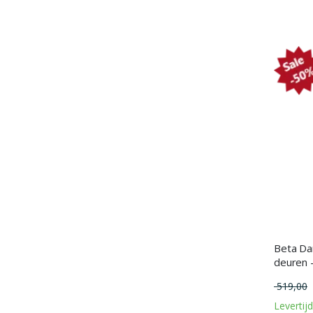
Beta Dar
deuren 
519,00
Levertij