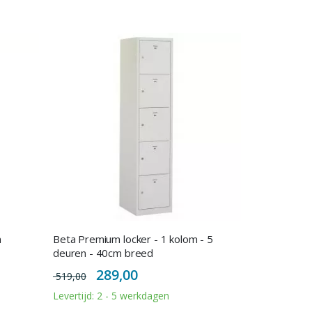
n
Beta Premium locker - 1 kolom - 5
deuren - 40cm breed
Special
289,00
519,00
Price
Levertijd: 2 - 5 werkdagen