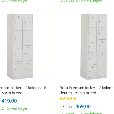
d: 2 - 5 werkdagen
Levertijd: 2 - 5 werkdagen
mium locker - 2 koloms - 8
Beta Premium locker - 2 koloms
- 60cm breed
deuren - 60cm breed
Special
419,00
Waardering:
Price
100%
Special
469,00
869,00
Price
d: 2 - 5 werkdagen
Levertijd: 2 - 5 werkdagen