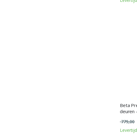
Levertij
Beta Pre
deuren 
779,00
Levertij