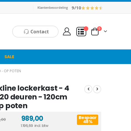
9/10
Klantenbeoordeling
producten
0
Contact
Cart
Mijn Offerte
SALE
D - OP POTEN
line lockerkast - 4
 20 deuren - 120cm
op poten
989,00
Bespaar
,00
48%
1.196,69