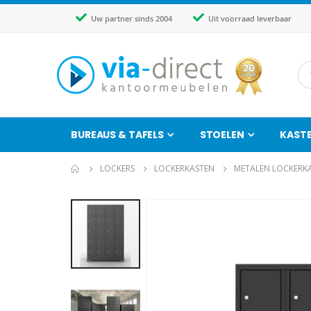
Uw partner sinds 2004
Uit voorraad leverbaar
BUREAUS & TAFELS
STOELEN
KAST
LOCKERS
LOCKERKASTEN
METALEN LOCKERK
Ga
naar
het
einde
van
de
afbeeldingen-