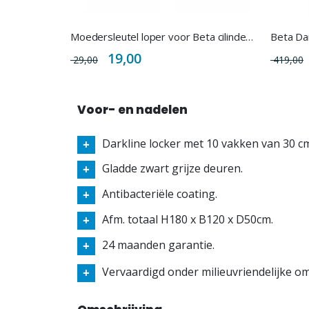
Moedersleutel loper voor Beta cilindersloten
Special
19,00
29,00
419,00
Price
Voor- en nadelen
Darkline locker met 10 vakken van 30 c
Gladde zwart grijze deuren.
Antibacteriële coating.
Afm. totaal H180 x B120 x D50cm.
24 maanden garantie.
Vervaardigd onder milieuvriendelijke 