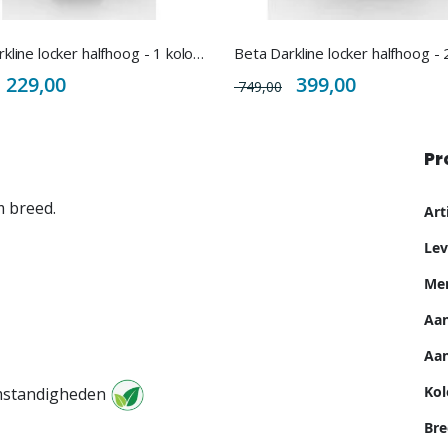
Beta Darkline locker halfhoog - 1 kolom - 3 deuren - 30cm breed
Special
Special
229,00
399,00
749,00
Price
Price
Pr
Me
m breed.
Ar
inf
Lev
Me
Aan
Aan
Kol
omstandigheden
Bre