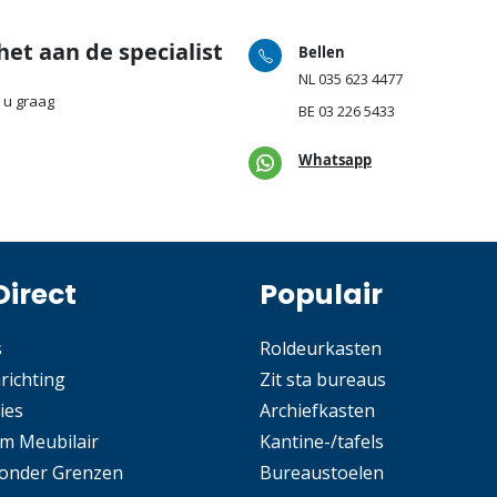
het aan de specialist
Bellen
NL
035 623 4477
 u graag
BE
03 226 5433
Whatsapp
Direct
Populair
s
Roldeurkasten
nrichting
Zit sta bureaus
ies
Archiefkasten
m Meubilair
Kantine-/tafels
Zonder Grenzen
Bureaustoelen