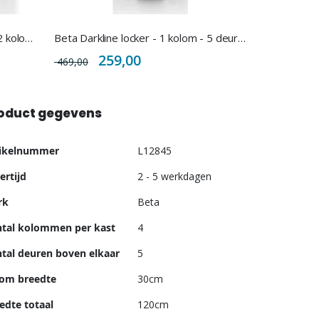
Beta Darkline locker halfhoog - 2 koloms - 6 deuren - 60cm breed
Beta Darkline locker - 1 kolom - 5 deuren - 30cm breed
Special
259,00
469,00
Price
oduct gegevens
er
tikelnummer
L12845
ormatie
ertijd
2 - 5 werkdagen
rk
Beta
tal kolommen per kast
4
tal deuren boven elkaar
5
om breedte
30cm
edte totaal
120cm