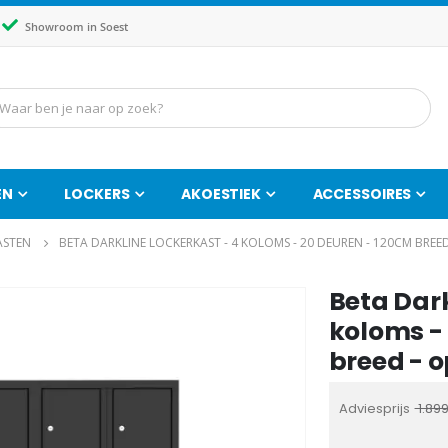
Showroom in Soest
EN
LOCKERS
AKOESTIEK
ACCESSOIRES
ASTEN
BETA DARKLINE LOCKERKAST - 4 KOLOMS - 20 DEUREN - 120CM BREE
Beta Dark
Ga
naar
koloms -
het
breed - 
begin
van
Adviesprijs
1.899
de
afbeeldingen-