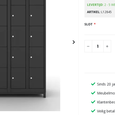
gallerij
LEVERTIJD:
2 - 5 
ARTIKEL
L12845
SLOT
Sinds 20 j
Meubelmon
Klantenbeo
Veilig beta