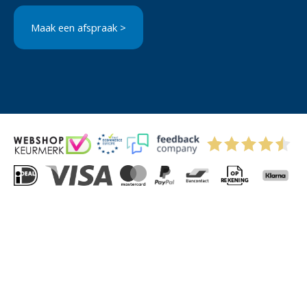
Maak een afspraak >
© 2004-2026 Via-Direct B.V.
Privacyverklaring
Cookies
Algemene Voorwaarden
Sitemap
Kitchenettesdirect: grootste keukenwebshop