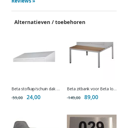
Reviews
»
Alternatieven / toebehoren
Beta stofkap/schuin dak voor Beta lockers
Beta zitbank voor Beta lockers/garderobekasten
Special
Special
24,00
89,00
59,00
149,00
Price
Price