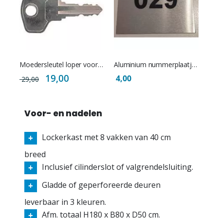
Moedersleutel loper voor Beta cilindersloten
Aluminium nummerplaatjes voor Beta lockerkasten
Special
19,00
4,00
29,00
Price
Voor- en nadelen
Lockerkast met 8 vakken van 40 cm
breed
Inclusief cilinderslot of valgrendelsluiting.
Gladde of geperforeerde deuren
leverbaar in 3 kleuren.
Afm. totaal H180 x B80 x D50 cm.