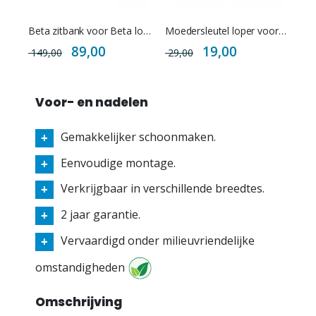
Beta zitbank voor Beta lockers/garderobekasten
Moedersleutel loper voor Beta cilindersloten
Special
Special
89,00
19,00
149,00
29,00
Price
Price
Voor- en nadelen
Gemakkelijker schoonmaken.
Eenvoudige montage.
Verkrijgbaar in verschillende breedtes.
2 jaar garantie.
Vervaardigd onder milieuvriendelijke
omstandigheden
Omschrijving