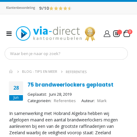
9/10
Klantenbeoordeling
pro
0
Toggle
Cart
Nav
Mijn Offerte
BLOG - TIPS EN MEER
REFERENTIES
75 brandweerlockers geplaatst
28
Geplaatst:
Juni 28, 2019
Jun
Categorieën:
Referenties
Auteur:
Mark
In samenwerking met Hobrand Algebra hebben wij
afgelopen maand een aantal brandweerlockers mogen
aanleveren bij een van de grootste raffinaderijen van
Zeeland waarbij de veiligheid voorop staat: Zeeland