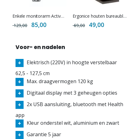
Enkele monitorarm Active met USB poorten
Ergonice houten bureaublad - diverse afmetingen
Special
Special
85,00
49,00
129,00
69,00
Price
Price
Voor- en nadelen
Elektrisch (220V) in hoogte verstelbaar
62,5 - 127,5 cm
Max. draagvermogen 120 kg
Digitaal display met 3 geheugen opties
2x USB aansluiting, bluetooth met Health
app
Kleur onderstel wit, aluminium en zwart
Garantie 5 jaar