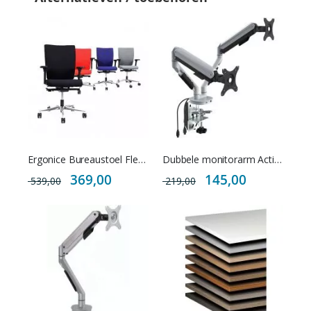
Ergonice Bureaustoel Flex NPR 1813
Dubbele monitorarm Active met USB poorten
Special
Special
369,00
145,00
539,00
219,00
Price
Price