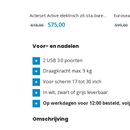
Actieset Active elektrisch zit-sta-bureau + bureaustoel Vidi NEN 1335
Special
575,00
618,00
599,00
Price
Voor- en nadelen
2 USB 3.0 poorten
Draagkracht max. 9 kg
Voor scherm 17 tot 30 inch
In wit, zwart of grijs leverbaar.
Op werkdagen voor 12:00 besteld, vol
Omschrijving