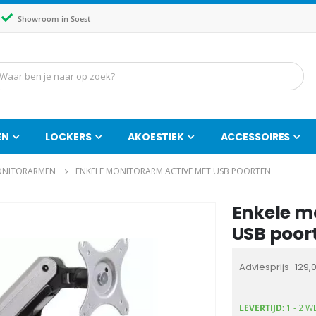
Showroom in Soest
EN
LOCKERS
AKOESTIEK
ACCESSOIRES
NITORARMEN
ENKELE MONITORARM ACTIVE MET USB POORTEN
Enkele m
Ga
naar
USB poor
het
begin
Adviesprijs
129,
van
de
LEVERTIJD:
1 - 2 
afbeeldingen-