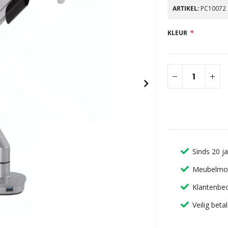
gallerij
ARTIKEL
PC10072
KLEUR
Sinds 20 j
Meubelmon
Klantenbeo
Veilig beta