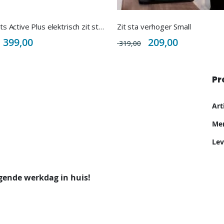
Euroseats Active Plus elektrisch zit sta bureau
Zit sta verhoger Small
Special
Special
399,00
209,00
319,00
Price
Price
Pr
Me
Ar
inf
Me
Lev
gende werkdag in huis!