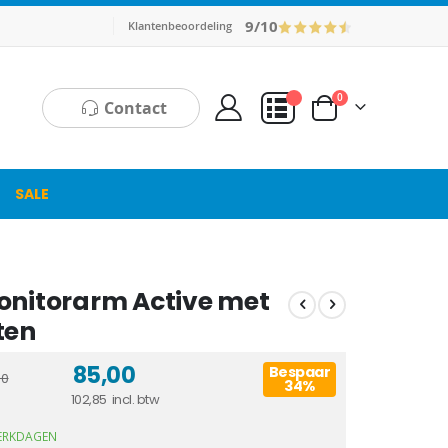
9/10
Klantenbeoordeling
producten
0
Contact
Cart
Mijn Offerte
SALE
onitorarm Active met
ten
85,00
Bespaar
00
34%
102,85
WERKDAGEN