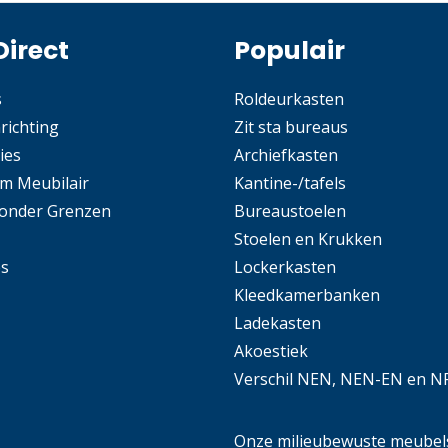
Direct
Populair
s
Roldeurkasten
nrichting
Zit sta bureaus
ies
Archiefkasten
m Meubilair
Kantine-/tafels
Zonder Grenzen
Bureaustoelen
Stoelen en Krukken
es
Lockerkasten
Kleedkamerbanken
Ladekasten
Akoestiek
Verschil NEN, NEN-EN en N
Onze milieubewuste meubel