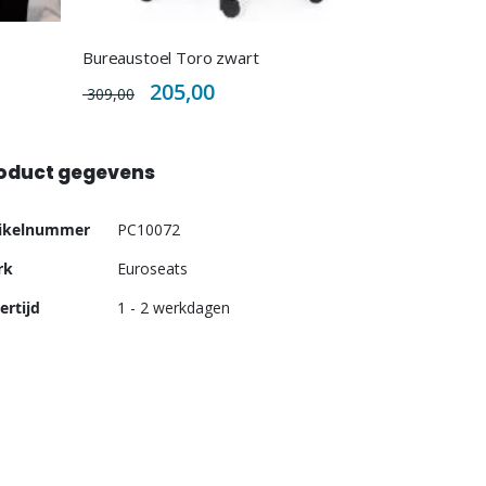
Bureaustoel Toro zwart
Special
205,00
309,00
Price
oduct gegevens
er
tikelnummer
PC10072
ormatie
rk
Euroseats
ertijd
1 - 2 werkdagen