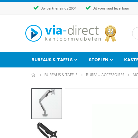
Uw partner sinds 2004
Uit voorraad leverbaar
BUREAUS & TAFELS
STOELEN
KAST
BUREAUS & TAFELS
BUREAU ACCESSOIRES
MO
Ga
naar
het
einde
van
de
afbeeldingen-