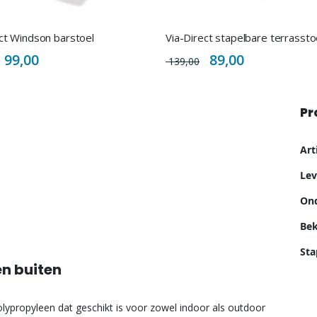
ct Windson barstoel
Via-Direct stapelbare terrassto
Special
Special
99,00
89,00
139,00
Price
Price
Pr
Me
Ar
inf
Lev
Ond
Bek
Sta
en buiten
 polypropyleen dat geschikt is voor zowel indoor als outdoor