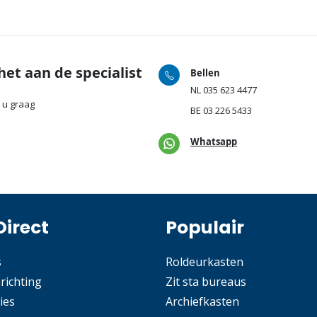
het aan de specialist
Bellen
NL
035 623 4477
 u graag
BE
03 226 5433
Whatsapp
Direct
Populair
s
Roldeurkasten
nrichting
Zit sta bureaus
ies
Archiefkasten