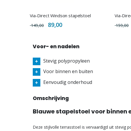
Via-Direct Windson stapelstoel
Via-Dire
Special
89,00
149,00
159,00
Price
Voor- en nadelen
Stevig polypropyleen
Voor binnen en buiten
Eenvoudig onderhoud
Omschrijving
Blauwe stapelstoel voor binnen 
Deze stijlvolle terrasstoel is vervaardigd uit stevig