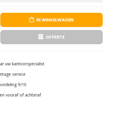
IN WINKELWAGEN
OFFERTE
aar uw kantoorspecialist
tage service
ordeling 9/10
len vooraf of achteraf