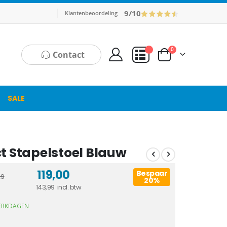
9/10
Klantenbeoordeling
producten
0
Contact
Cart
Mijn Offerte
SALE
t Stapelstoel Blauw
119,00
Bespaar
29
20%
143,99
WERKDAGEN