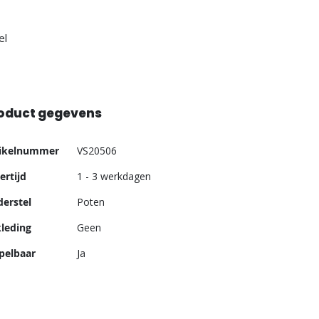
el
oduct gegevens
er
tikelnummer
VS20506
ormatie
ertijd
1 - 3 werkdagen
erstel
Poten
leding
Geen
pelbaar
Ja