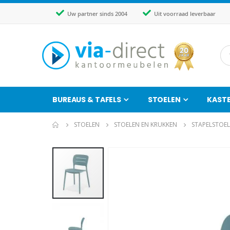
Uw partner sinds 2004
Uit voorraad leverbaar
BUREAUS & TAFELS
STOELEN
KAST
STOELEN
STOELEN EN KRUKKEN
STAPELSTOE
Ga
naar
het
einde
van
de
afbeeldingen-