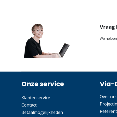
Vraag 
We helpen
Onze service
Via-
Over on
Klantenservice
Projecti
Contact
Referent
Betaalmogelijkheden