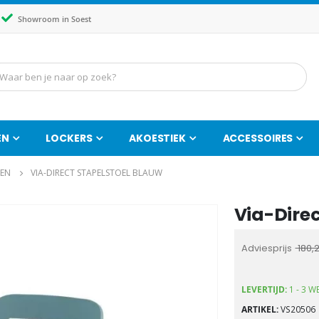
Showroom in Soest
EN
LOCKERS
AKOESTIEK
ACCESSOIRES
LEN
VIA-DIRECT STAPELSTOEL BLAUW
Via-Direc
Ga
naar
het
Adviesprijs
180,
begin
van
LEVERTIJD:
1 - 3 
de
ARTIKEL
VS20506
afbeeldingen-