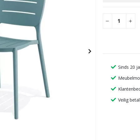
gallerij
Sinds 20 j
Meubelmon
Klantenbeo
Veilig beta