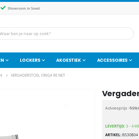
Showroom in Soest
EN
LOCKERS
AKOESTIEK
ACCESSOIRES
N
VERGADERSTOEL ORIGA RE NET
Vergaders
Ga
naar
het
Adviesprijs
529,
begin
van
LEVERTIJD:
3 - 4 W
de
ARTIKEL
BS30804
afbeeldingen-