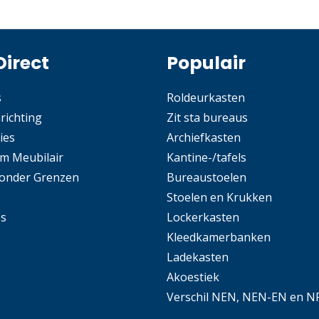
Direct
Populair
s
Roldeurkasten
nrichting
Zit sta bureaus
ies
Archiefkasten
m Meubilair
Kantine-/tafels
Zonder Grenzen
Bureaustoelen
Stoelen en Krukken
es
Lockerkasten
Kleedkamerbanken
Ladekasten
Akoestiek
Verschil NEN, NEN-EN en N