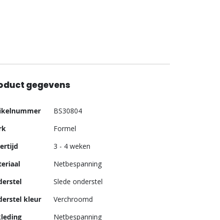
oduct gegevens
er
tikelnummer
BS30804
ormatie
rk
Formel
ertijd
3 - 4 weken
eriaal
Netbespanning
erstel
Slede onderstel
erstel kleur
Verchroomd
leding
Netbespanning