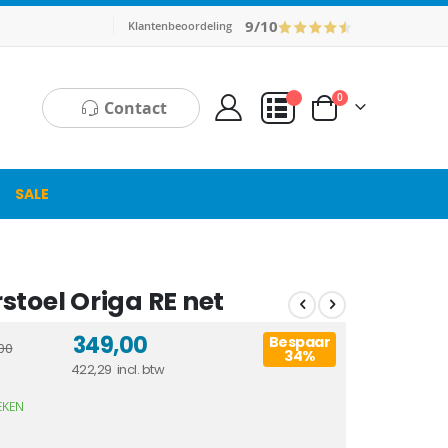
9/10
Klantenbeoordeling
producten
0
Contact
Cart
Mijn Offerte
SALE
toel Origa RE net
349,00
Bespaar
00
34%
422,29
EKEN