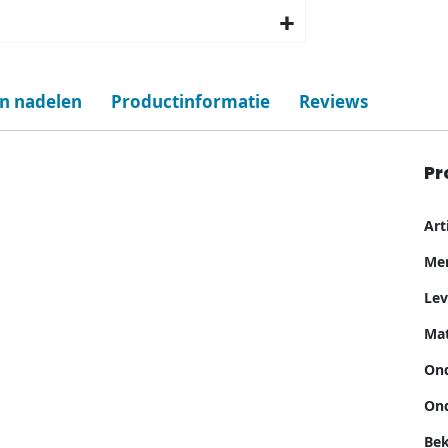
en nadelen
Productinformatie
Reviews
Pr
Me
Ar
inf
Me
Lev
Mat
Ond
Ond
Bek