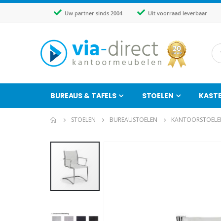
Uw partner sinds 2004
Uit voorraad leverbaar
BUREAUS & TAFELS
STOELEN
KAST
STOELEN
BUREAUSTOELEN
KANTOORSTOELE
Ga
naar
het
einde
van
de
afbeeldingen-