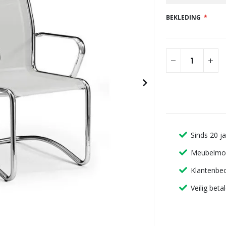
gallerij
BEKLEDING
Sinds 20 j
Meubelmon
Klantenbeo
Veilig beta