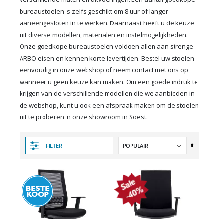
bureaustoelen is zelfs geschikt om 8 uur of langer
aaneengesloten in te werken. Daarnaast heeft u de keuze
uit diverse modellen, materialen en instelmogelijkheden.
Onze goedkope bureaustoelen voldoen allen aan strenge
ARBO eisen en kennen korte levertijden. Bestel uw stoelen
eenvoudig in onze webshop of neem contact met ons op
wanneer u geen keuze kan maken. Om een goede indruk te
krijgen van de verschillende modellen die we aanbieden in
de webshop, kunt u ook een afspraak maken om de stoelen
uit te proberen in onze showroom in Soest.
Van
FILTER
hoog
naar
laag
sorteren