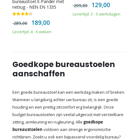
bureaustoel X-Pander met
Special
129,00
209,00
Price
netrug - NEN EN 1335
Levertijd: 3 - 5 werkdagen
Waardering:
87%
Special
189,00
289,00
Price
Levertijd: 4 - 6 weken
Goedkope bureaustoelen
aanschaffen
Een goede bureaustoel kan een werkdag maken of breken.
Wanneer u langdurig achter uw bureau zit, is een goede
houding en een prettig zitcomfort erg belangrijk. Onze
budget bureaustoelen zijn veelal uitgerust met verstelbare
zitting, armleuning en rugleuning. Alle
goedkope
bureaustoelen
voldoen aan strenge ergonomische
richtlijnen. Zoekt u ook een bijpassend voordelig bureau?