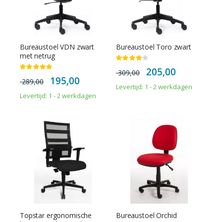
Bureaustoel VDN zwart
Bureaustoel Toro zwart
met netrug
Waardering:
80%
Special
Waardering:
205,00
309,00
Price
100%
Special
195,00
289,00
Price
Levertijd: 1 - 2 werkdagen
Levertijd: 1 - 2 werkdagen
Topstar ergonomische
Bureaustoel Orchid