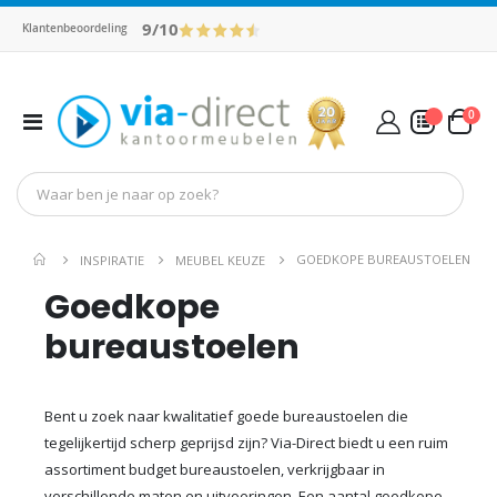
9/10
Klantenbeoordeling
pro
0
Toggle
Cart
Nav
Mijn Offerte
GOEDKOPE BUREAUSTOELEN
INSPIRATIE
MEUBEL KEUZE
Goedkope
bureaustoelen
Bent u zoek naar kwalitatief goede bureaustoelen die
tegelijkertijd scherp geprijsd zijn? Via-Direct biedt u een ruim
assortiment budget bureaustoelen, verkrijgbaar in
verschillende maten en uitvoeringen. Een aantal goedkope