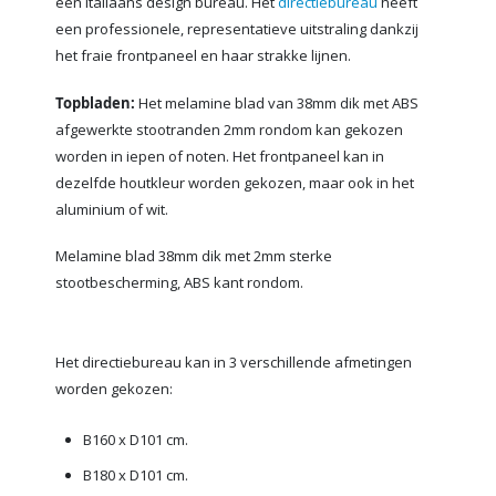
een Italiaans design bureau. Het
directiebureau
heeft
een professionele, representatieve uitstraling dankzij
het fraie frontpaneel en haar strakke lijnen.
Topbladen:
Het melamine blad van 38mm dik met ABS
afgewerkte stootranden 2mm rondom kan gekozen
worden in iepen of noten. Het frontpaneel kan in
dezelfde houtkleur worden gekozen, maar ook in het
aluminium of wit.
Melamine blad 38mm dik met 2mm sterke
stootbescherming, ABS kant rondom.
Het directiebureau kan in 3 verschillende afmetingen
worden gekozen:
B160 x D101 cm.
B180 x D101 cm.