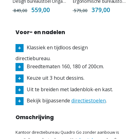
Design bureaustoel Origa CU soft NEN EN 1335
Ergonomische bureaustoel Turijn NPR 1813
Special
Special
559,00
379,00
849,00
579,00
Price
Price
Voor- en nadelen
Klassiek en tijdloos design
directiebureau.
Breedtematen 160, 180 of 200cm.
Keuze uit 3 hout dessins.
Uit te breiden met ladenblok-en kast.
Bekijk bijpassende
directiestoelen
.
Omschrijving
Kantoor directiebureau Quadro Go zonder aanbouw is