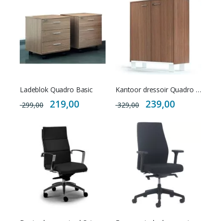
Ladeblok Quadro Basic
Kantoor dressoir Quadro Uno
Special
Special
219,00
239,00
299,00
329,00
Price
Price