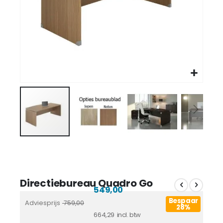
Directiebureau Quadro Go
549,00
Bespaar
Adviesprijs
759,00
28%
664,29