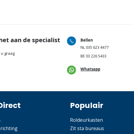
het aan de specialist
Bellen
NL
035 623 4477
 u graag
BE
03 226 5433
Whatsapp
Direct
Populair
s
Roldeurkasten
nrichting
Zit sta bureaus