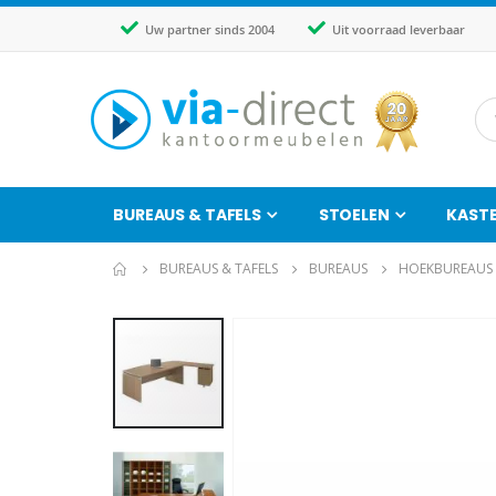
Uw partner sinds 2004
Uit voorraad leverbaar
BUREAUS & TAFELS
STOELEN
KAST
BUREAUS & TAFELS
BUREAUS
HOEKBUREAUS
Ga
naar
het
einde
van
de
afbeeldingen-