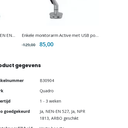
Origa TD Design bureaustoel NEN EN 1335
Enkele monitorarm Active met USB poorten
Special
85,00
129,00
Price
oduct gegevens
er
tikelnummer
B30904
ormatie
rk
Quadro
ertijd
1 - 3 weken
bo goedgekeurd
Ja, NEN-EN 527, Ja, NPR
1813, ARBO geschikt