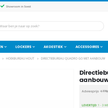
Showroom in Soest
EN
LOCKERS
AKOESTIEK
ACCESSOIRES
HOEKBUREAU HOUT
DIRECTIEBUREAU QUADRO GO MET AANBOUW
Directie
Ga
naar
aanbou
het
begin
Adviesprijs
1.779
van
de
LEVERTIJD:
1 - 3 W
afbeeldingen-