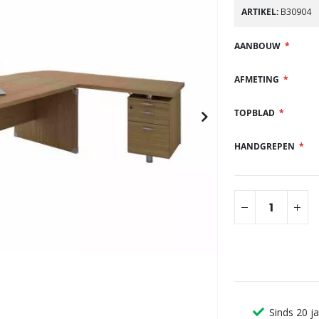
gallerij
ARTIKEL
B30904
AANBOUW
AFMETING
TOPBLAD
HANDGREPEN
Sinds 20 j