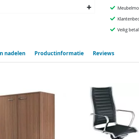
Meubelmon
Klantenbeo
Veilig beta
en nadelen
Productinformatie
Reviews