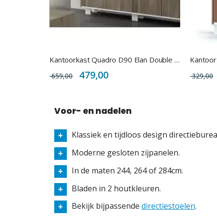
Kantoorkast Quadro D90 Elan Double - Afsluitbaar
Kantoor
Special
479,00
659,00
329,00
Price
Voor- en nadelen
Klassiek en tijdloos design directieburea
Moderne gesloten zijpanelen.
In de maten 244, 264 of 284cm.
Bladen in 2 houtkleuren.
Bekijk bijpassende
directiestoelen
.