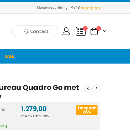
9/10
Klantenbeoordeling
producten
0
Contact
Cart
Mijn Offerte
SALE
bureau Quadro Go met
w
1.279,00
Bespaar
,00
28%
1.547,59
EKEN