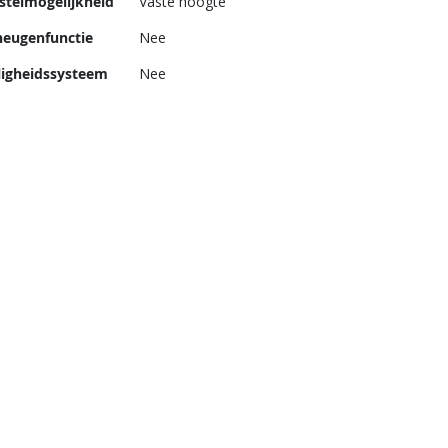
stelmogelijkheid
Vaste hoogte
eugenfunctie
Nee
ligheidssysteem
Nee