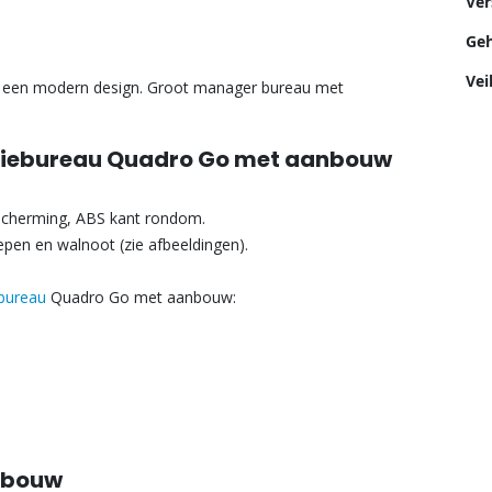
Ver
Geh
Vei
 een modern design. Groot manager bureau met
ctiebureau Quadro Go met aanbouw
cherming, ABS kant rondom.
 iepen en walnoot (zie afbeeldingen).
ebureau
Quadro Go met aanbouw:
nbouw