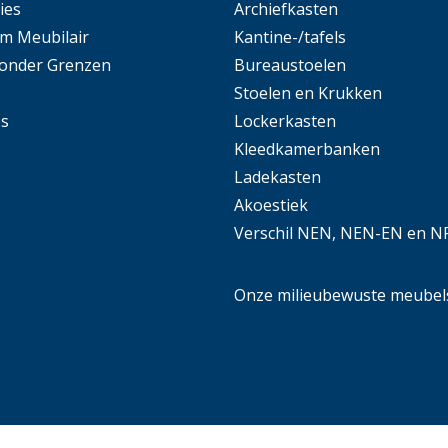
ies
Archiefkasten
m Meubilair
Kantine-/tafels
Zonder Grenzen
Bureaustoelen
Stoelen en Krukken
es
Lockerkasten
Kleedkamerbanken
Ladekasten
Akoestiek
Verschil NEN, NEN-EN en N
Onze milieubewuste meubel