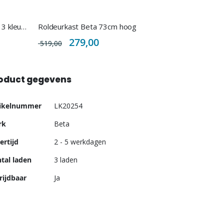
Beta Persoonlijke bureaulade in 3 kleuren staal
Roldeurkast Beta 73cm hoog
Special
279,00
519,00
Price
oduct gegevens
er
tikelnummer
LK20254
ormatie
rk
Beta
ertijd
2 - 5 werkdagen
tal laden
3 laden
rijdbaar
Ja