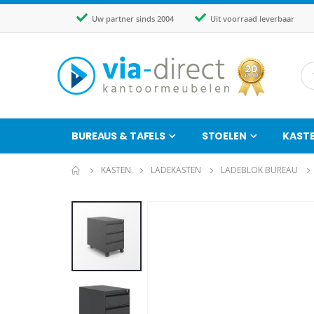
Uw partner sinds 2004
Uit voorraad leverbaar
BUREAUS & TAFELS
STOELEN
KAST
KASTEN
LADEKASTEN
LADEBLOK BUREAU
Ga
naar
het
einde
van
de
afbeeldingen-