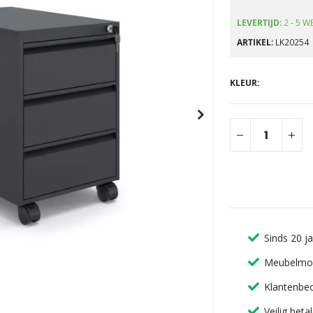
gallerij
LEVERTIJD:
2 - 5 
ARTIKEL
LK20254
KLEUR
Sinds 20 j
Meubelmon
Klantenbeo
Veilig beta