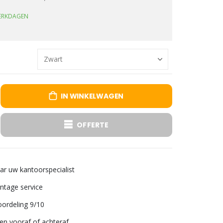
WERKDAGEN
IN WINKELWAGEN
OFFERTE
aar uw kantoorspecialist
tage service
ordeling 9/10
len vooraf of achteraf