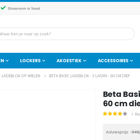
Showroom in Soest
EN
LOCKERS
AKOESTIEK
ACCESSOIRES
LADEBLOK OP WIELEN
BETA BASIC LADEBLOK - 3 LADEN - 60 CM DIEP
Beta Basi
Ga
naar
60 cm di
het
1
Re
Waardering:
begin
80
100
% of
van
de
Adviesprijs
349
afbeeldingen-