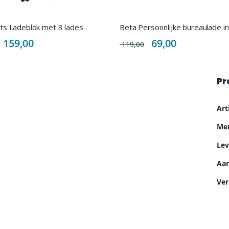
ts Ladeblok met 3 lades
Special
Special
159,00
69,00
119,00
Price
Price
Pr
Me
Ar
inf
Me
Lev
Aan
Ver