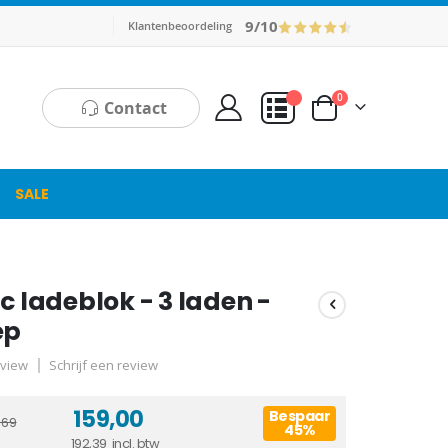
9/10
Klantenbeoordeling
producten
0
Contact
Cart
Mijn Offerte
SALE
c ladeblok - 3 laden -
ep
view
Schrijf een review
159,00
Bespaar
,69
45%
192,39