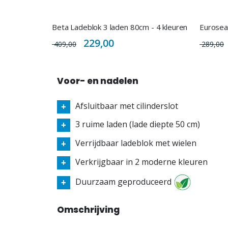
Beta Ladeblok 3 laden 80cm - 4 kleuren
Eurosea
Special
229,00
409,00
289,00
Price
Voor- en nadelen
Afsluitbaar met cilinderslot
3 ruime laden (lade diepte 50 cm)
Verrijdbaar ladeblok met wielen
Verkrijgbaar in 2 moderne kleuren
Duurzaam geproduceerd
Omschrijving