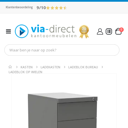
9/10
Klantenbeoordeling
pro
0
Toggle
Cart
Nav
Mijn Offerte
KASTEN
LADEKASTEN
LADEBLOK BUREAU
LADEBLOK OP WIELEN
Ga
Ga
naar
naar
het
het
einde
begin
van
van
de
de
afbeeldingen-
afbeel
gallerij
gallerij