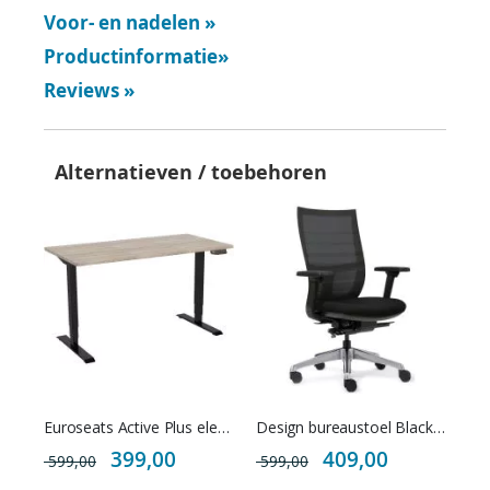
Voor- en nadelen
»
Productinformatie
»
Reviews
»
Alternatieven / toebehoren
Euroseats Active Plus elektrisch zit sta bureau
Design bureaustoel Black DeLuxe NEN EN 1335
Special
Special
399,00
409,00
599,00
599,00
Price
Price