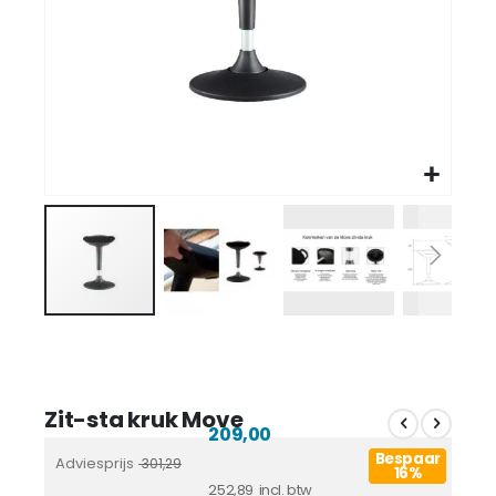
Zit-sta kruk Move
209,00
Bespaar
Adviesprijs
301,29
16%
252,89