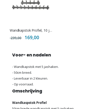
Wandkapstok Profiel, 10 jashaken - 100cm breed
Special
169,00
239,00
Price
Voor- en nadelen
- Wandkapstok met 5 jashaken.
- 50cm breed.
- Leverbaar in 2 kleuren.
- Op voorraad.
Omschrijving
Wandkaspstok Profiel
50cm brede wandkapstok met 5 jashaken.