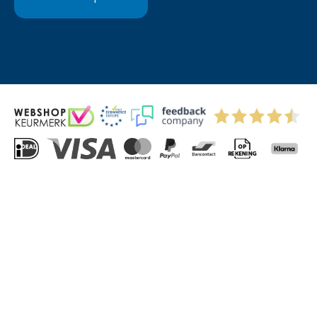
© 2004-2026 Via-Direct B.V.
Privacyverklaring
Cookies
Algemene Voorwaarden
Sitemap
Kitchenettesdirect: grootste keukenwebshop