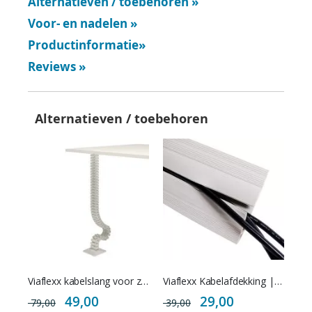
Alternatieven / toebehoren
»
Voor- en nadelen
»
Productinformatie
»
Reviews
»
Alternatieven / toebehoren
Viaflexx kabelslang voor zit-sta bureau
Viaflexx Kabelafdekking | 150 cm breed
Special
Special
49,00
29,00
79,00
39,00
Price
Price