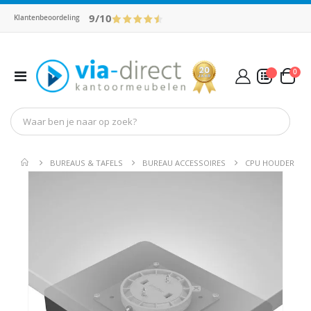
9/10
Klantenbeoordeling
pro
0
Toggle
Cart
Nav
Mijn Offerte
BUREAUS & TAFELS
BUREAU ACCESSOIRES
CPU HOUDER
Ga
Ga
naar
naar
het
het
einde
begin
van
van
de
de
afbeeldingen-
afbeel
gallerij
gallerij