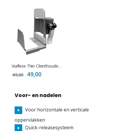
Viaflexx Thin Clienthouder voor Monitorarm
Special
49,00
69,00
Price
Voor- en nadelen
Voor horizontale en verticale
oppervlakken
Quick-releasesysteem