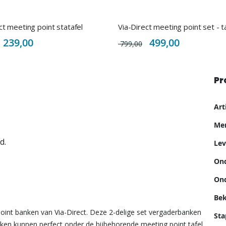
ct meeting point statafel
Special
Special
239,00
499,00
799,00
Price
Price
Pr
Me
Ar
inf
Me
d.
Lev
Ond
Ond
Bek
oint banken van Via-Direct. Deze 2-delige set vergaderbanken
Sta
anken kunnen perfect onder de bijbehorende meeting point tafel