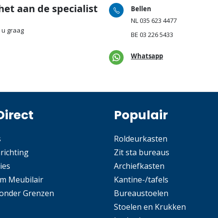
het aan de specialist
Bellen
NL
035 623 4477
 u graag
BE
03 226 5433
Whatsapp
Direct
Populair
s
Roldeurkasten
nrichting
Zit sta bureaus
ies
Archiefkasten
m Meubilair
Kantine-/tafels
Zonder Grenzen
Bureaustoelen
Stoelen en Krukken