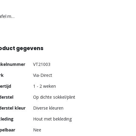
Via-Direct meeting point set - tafel met 2 banken
oduct gegevens
er
tikelnummer
VT21003
ormatie
rk
Via-Direct
ertijd
1 - 2 weken
erstel
Op dichte sokkel/plint
erstel kleur
Diverse kleuren
leding
Hout met bekleding
pelbaar
Nee