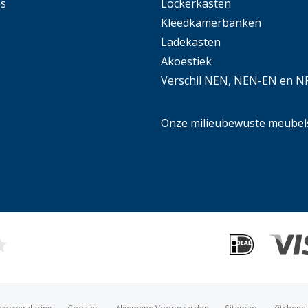
es
Lockerkasten
Kleedkamerbanken
Ladekasten
Akoestiek
Verschil NEN, NEN-EN en N
Onze milieubewuste meubel
vacyverklaring
Cookies
Algemene Voorwaarden
Sitemap
Kitchene