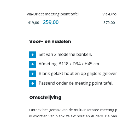
Via-Direct meeting point tafel
Via-Dire
Special
259,00
419,00
379,00
Price
Voor- en nadelen
Set van 2 moderne banken.
Afmeting: B118 x D34 x H45 cm.
Blank gelakt hout en op glijders gelever
Passend onder de meeting point tafel.
Omschrijving
Ontdek het gemak van de multi-inzetbare meeting p
is voorzien van blank gelakt hout en glijders. De b