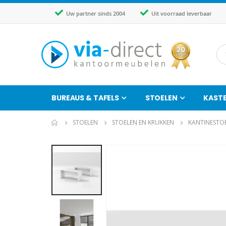
Uw partner sinds 2004
Uit voorraad leverbaar
BUREAUS & TAFELS
STOELEN
KAST
STOELEN
STOELEN EN KRUKKEN
KANTINESTO
Ga
naar
het
einde
van
de
afbeeldingen-