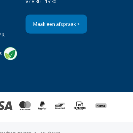
Vr 8:30 - 15:30
Maak een afspraak >
PR
s
ttesdirect: grootste keukenwebshop