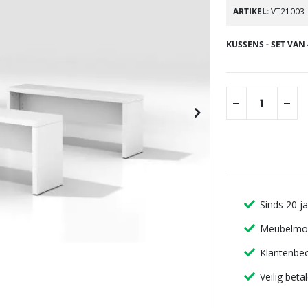
gallerij
ARTIKEL
VT21003
KUSSENS - SET VAN 
Sinds 20 j
Meubelmon
Klantenbeo
Veilig beta