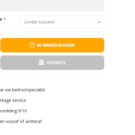
4
IN WINKELWAGEN
OFFERTE
aar uw kantoorspecialist
tage service
ordeling 9/10
len vooraf of achteraf