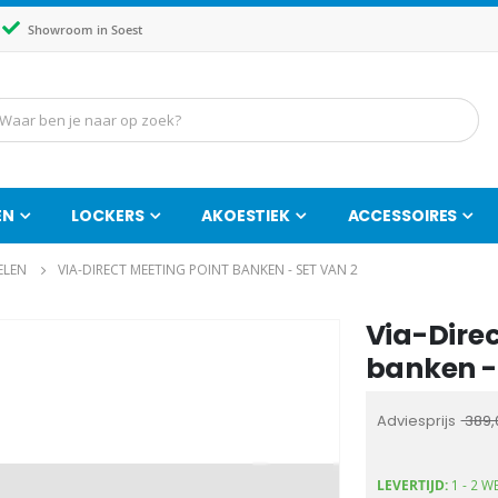
Showroom in Soest
EN
LOCKERS
AKOESTIEK
ACCESSOIRES
ELEN
VIA-DIRECT MEETING POINT BANKEN - SET VAN 2
Via-Direc
Ga
naar
banken - 
het
begin
Adviesprijs
389,
van
de
LEVERTIJD:
1 - 2 W
afbeeldingen-