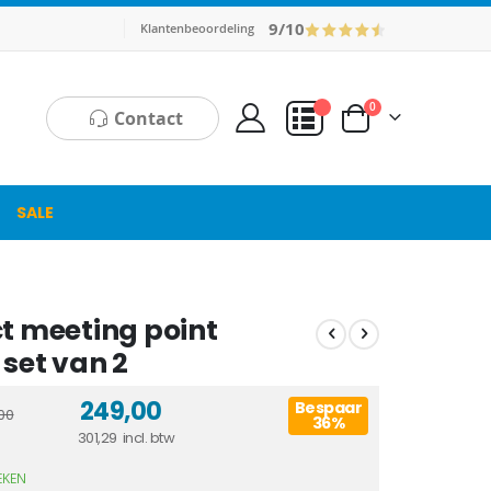
9/10
Klantenbeoordeling
producten
0
Contact
Cart
Mijn Offerte
SALE
t meeting point
set van 2
249,00
Bespaar
00
36%
301,29
EKEN