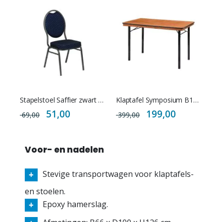
Stapelstoel Saffier zwart / blauw / rood
Klaptafel Symposium B120 / 140 / 160 x D80cm
Special
Special
51,00
199,00
69,00
399,00
Price
Price
Voor- en nadelen
Stevige transportwagen voor klaptafels-
en stoelen.
Epoxy hamerslag.