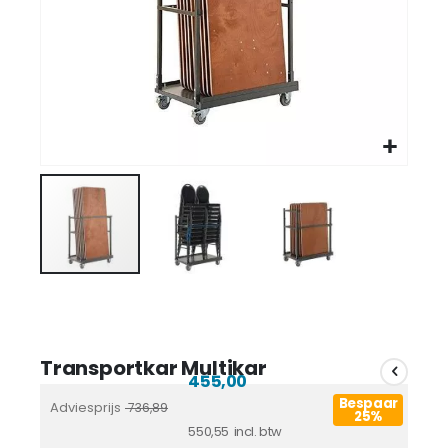
Transportkar Multikar
455,00
Bespaar
Adviesprijs
736,89
25%
550,55