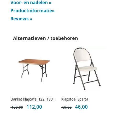
Voor- en nadelen
»
Productinformatie
»
Reviews
»
Alternatieven / toebehoren
Banket klaptafel 122, 183 en 220 cm breed
Klapstoel Sparta
Special
Special
112,00
46,00
159,00
69,00
Price
Price