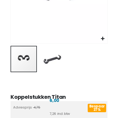
Koppelstukken Titan
6,00
Bespaar
Adviesprijs
4,75
37%
7,26