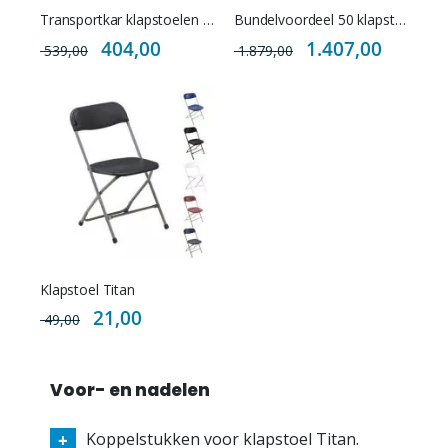
Transportkar klapstoelen Titan
Bundelvoordeel 50 klapstoelen Titan met transportkar
Special
Special
404,00
1.407,00
539,00
1.879,00
Price
Price
Klapstoel Titan
Special
21,00
49,00
Price
Voor- en nadelen
Koppelstukken voor klapstoel Titan.