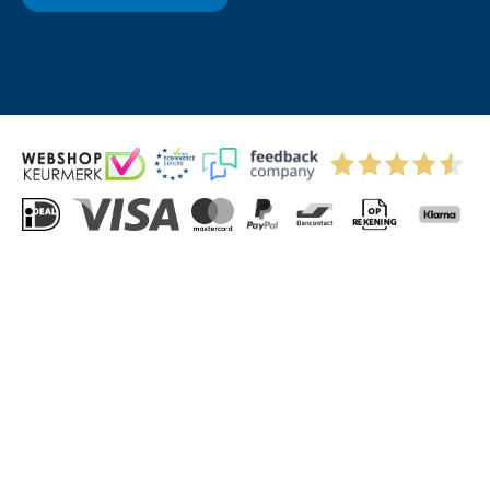
© 2004-2026 Via-Direct B.V.
Privacyverklaring
Cookies
Algemene Voorwaarden
Sitemap
Kitchenettesdirect: grootste keukenwebshop