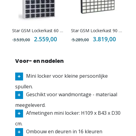
Star GSM Lockerkast 60 vakken
Star GSM Lockerkast 90 vakken
Special
Special
2.559,00
3.819,00
3.539,00
5.289,00
Price
Price
Voor- en nadelen
Mini locker voor kleine persoonlijke
spullen.
Geschikt voor wandmontage - materiaal
meegeleverd.
Afmetingen mini locker: H109 x B43 x D30
cm.
Ombouw en deuren in 16 kleuren