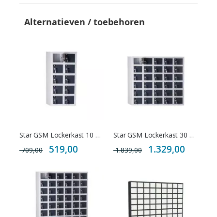
Alternatieven / toebehoren
Star GSM Lockerkast 10 vakken
Star GSM Lockerkast 30 vakken
Special
Special
519,00
1.329,00
709,00
1.839,00
Price
Price