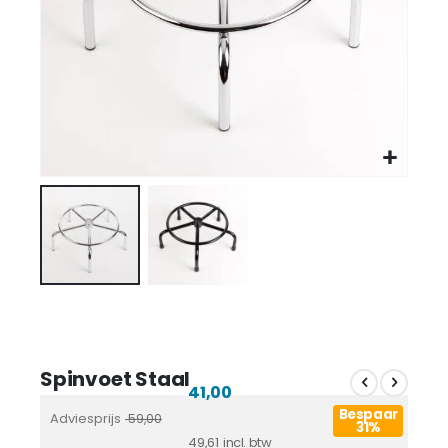
Spinvoet Staal
41,00
Bespaar
Adviesprijs
59,00
31%
49,61