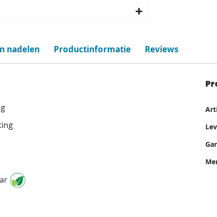
en nadelen
Productinformatie
Reviews
Pr
Me
ng
Ar
inf
ting
Lev
Gar
Me
aar