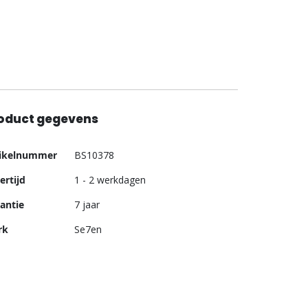
oduct gegevens
er
tikelnummer
BS10378
ormatie
ertijd
1 - 2 werkdagen
antie
7 jaar
rk
Se7en