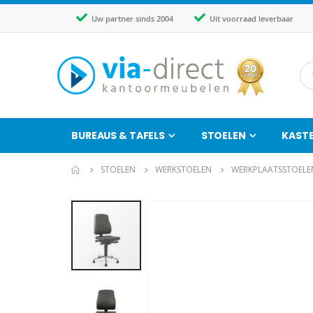
Uw partner sinds 2004
Uit voorraad leverbaar
BUREAUS & TAFELS
STOELEN
KAST
STOELEN
WERKSTOELEN
WERKPLAATSSTOELE
Ga
naar
het
einde
van
de
afbeeldingen-