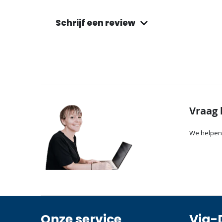
Schrijf een review
Vraag 
We helpen
Onze service
Via-