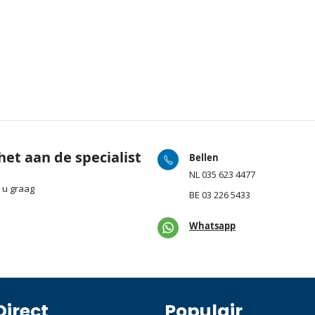
het aan de specialist
Bellen
NL
035 623 4477
 u graag
BE
03 226 5433
Whatsapp
Direct
Populair