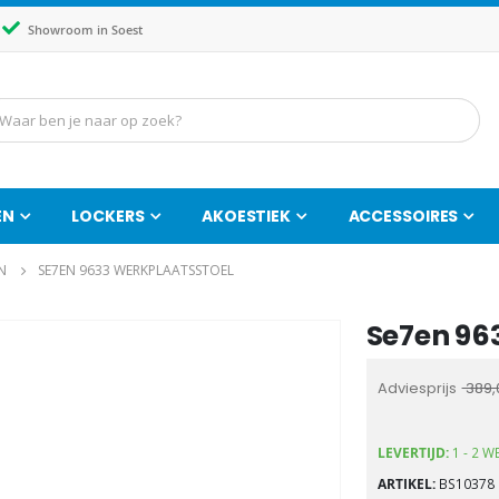
Showroom in Soest
EN
LOCKERS
AKOESTIEK
ACCESSOIRES
N
SE7EN 9633 WERKPLAATSSTOEL
Se7en 96
Ga
naar
het
Adviesprijs
389,
begin
van
LEVERTIJD:
1 - 2 
de
ARTIKEL
BS10378
afbeeldingen-