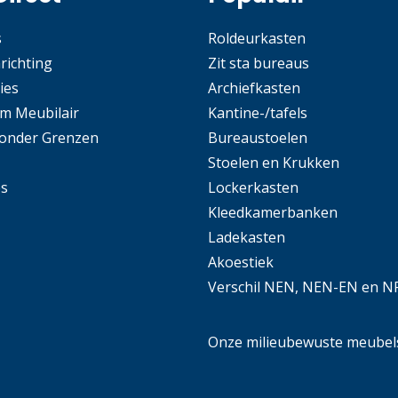
s
Roldeurkasten
nrichting
Zit sta bureaus
ies
Archiefkasten
m Meubilair
Kantine-/tafels
Zonder Grenzen
Bureaustoelen
Stoelen en Krukken
es
Lockerkasten
Kleedkamerbanken
Ladekasten
Akoestiek
Verschil NEN, NEN-EN en N
Onze milieubewuste meubel