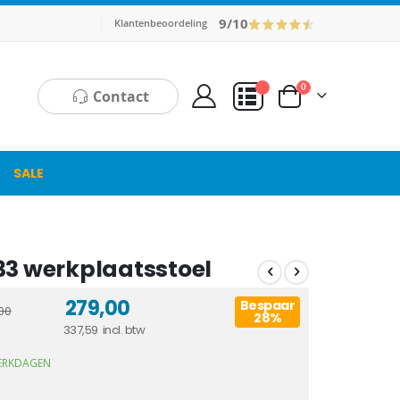
9/10
Klantenbeoordeling
producten
0
Contact
Cart
Mijn Offerte
SALE
33 werkplaatsstoel
279,00
Bespaar
00
28%
337,59
WERKDAGEN